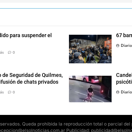
dido para suspender el
67 bar
Diari
ás
0
o de Seguridad de Quilmes,
Candel
ifusión de chats privados
psicót
Diari
ás
0
rvados. Queda prohibida la reproducción total o parcial del pr
 recepcion@elsolnoticias.com.ar Publicidad: publicidad@elsoln