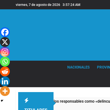
Saltar
viernes, 7 de agosto de 2026
3:57:24 AM
al
contenido
NACIONALES
PROVIN
 al Congreso y calificó a los responsables como «delincuentes