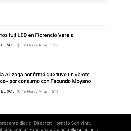
rios full LED en Florencio Varela
o EL SOL
14 Horas Atrás
0
a Arizaga confirmó que tuvo un «brote
ico» por consumo con Facundo Moyano
o EL SOL
16 Horas Atrás
0
esente diario. Director: Horacio Schivintt.
oticias.com.ar Funciona gracias a
.
BlazeThemes