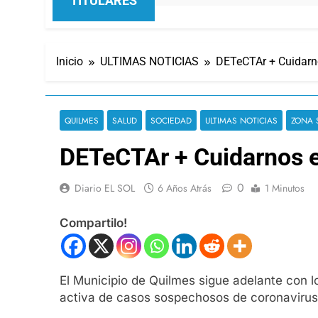
TITULARES
Inicio
ULTIMAS NOTICIAS
DETeCTAr + Cuidarno
QUILMES
SALUD
SOCIEDAD
ULTIMAS NOTICIAS
ZONA 
DETeCTAr + Cuidarnos e
0
Diario EL SOL
6 Años Atrás
1 Minutos
Compartilo!
El Municipio de Quilmes sigue adelante con l
activa de casos sospechosos de coronavirus