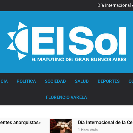
Jorge Macri condenó los d
res
Día Internacional 
El frío polar se instala 
El Senado aprobó la ley 
Jorge Macri condenó los d
res
Día Internacional 
El frío polar se instala 
El Senado aprobó la ley 
Diario EL SOL
CIA
POLÍTICA
SOCIEDAD
SALUD
DEPORTES
Q
FLORENCIO VARELA
 anarquistas»
Día Internacional de la Cerveza:
1 Hora Atrás