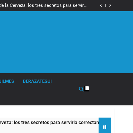
isturbios frente al Congreso y calificó a los
ponsables como «delincuentes anarquistas»
de la Cerveza: los tres secretos para servirla
correctamente
en Buenos Aires: mejora el tiempo y llegan las
temperaturas más bajas de la semana
de propiedad privada, pero el Gobierno debió
eliminar otro capítulo
isturbios frente al Congreso y calificó a los
ponsables como «delincuentes anarquistas»
de la Cerveza: los tres secretos para servirla
correctamente
en Buenos Aires: mejora el tiempo y llegan las
temperaturas más bajas de la semana
de propiedad privada, pero el Gobierno debió
eliminar otro capítulo
UILMES
BERAZATEGUI
 los tres secretos para servirla correctamente