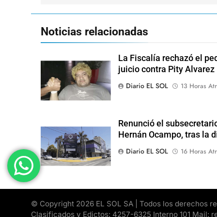
entradas
Noticias relacionadas
La Fiscalía rechazó el pe
juicio contra Pity Alvarez
Diario EL SOL
13 Horas Atr
Renunció el subsecretari
Hernán Ocampo, tras la d
Diario EL SOL
16 Horas Atr
© Copyright 2026 EL SOL SA | Todos los derechos rese
Clasificados y Edictos: 4257-6325 Interno 101 Mail: