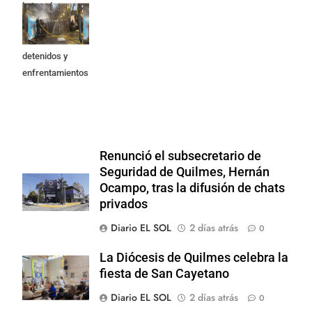
la Ley de
Propiedad
Privada: hubo
detenidos y
enfrentamientos
Renunció el subsecretario de
Seguridad de Quilmes, Hernán
Ocampo, tras la difusión de chats
privados
Diario EL SOL
2 días atrás
0
La Diócesis de Quilmes celebra la
fiesta de San Cayetano
Diario EL SOL
2 días atrás
0