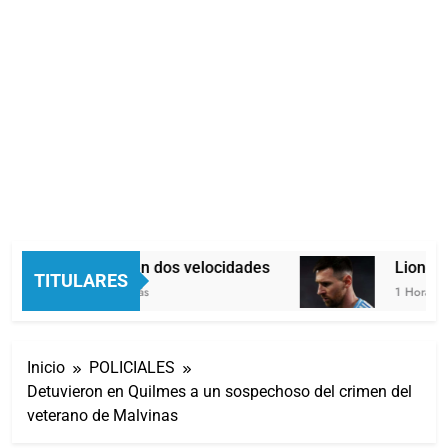
Economía en dos velocidades
Lionel M
TITULARES
40 Minutos Atrás
1 Hora Atrá
Inicio
POLICIALES
Detuvieron en Quilmes a un sospechoso del crimen del
veterano de Malvinas