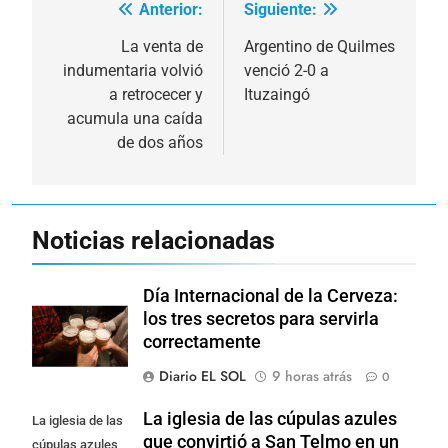
Anterior:
Siguiente:
Navegación
de
La venta de
Argentino de Quilmes
indumentaria volvió
venció 2-0 a
entradas
a retrocecer y
Ituzaingó
acumula una caída
de dos años
Noticias relacionadas
Día Internacional de la Cerveza:
los tres secretos para servirla
correctamente
Diario EL SOL
9 horas atrás
0
La iglesia de las cúpulas azules
La iglesia de las
que convirtió a San Telmo en un
cúpulas azules