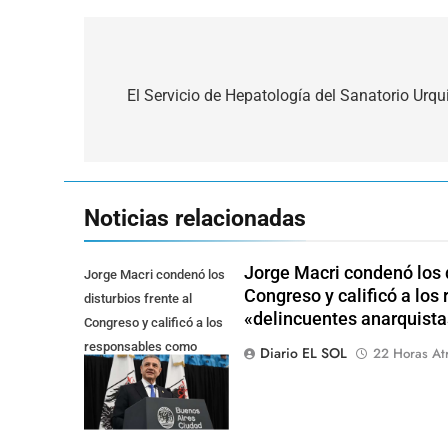
Navegación
de
El Servicio de Hepatología del Sanatorio Urqu
entradas
Noticias relacionadas
Jorge Macri condenó los d
Jorge Macri condenó los
Congreso y calificó a lo
disturbios frente al
«delincuentes anarquista
Congreso y calificó a los
responsables como
Diario EL SOL
22 Horas At
"delincuentes
anarquistas"