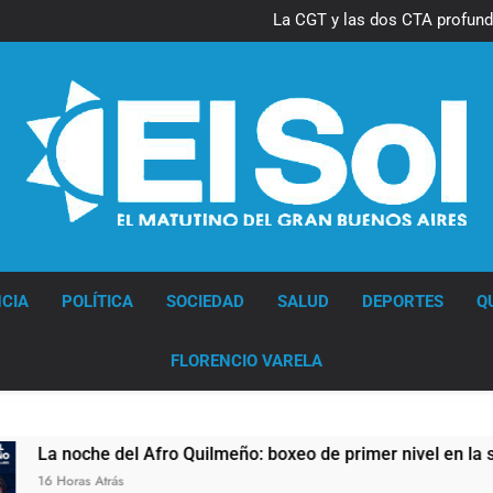
La CGT y las dos CTA profund
lucha con nuevas marchas cont
Diario EL SOL
CIA
POLÍTICA
SOCIEDAD
SALUD
DEPORTES
Q
FLORENCIO VARELA
 Afro Quilmeño: boxeo de primer nivel en la sede de Quilmes