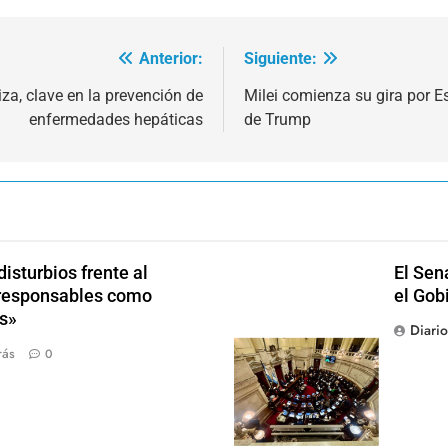
Anterior:
Siguiente:
iza, clave en la prevención de
Milei comienza su gira por E
enfermedades hepáticas
de Trump
isturbios frente al
El Sen
s responsables como
el Gob
s»
Diari
rás
0