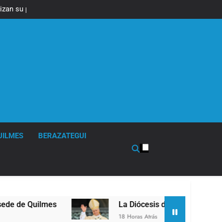
izan su plan de
ra el Gobierno
UILMES
BERAZATEGUI
La Diócesis de Quilmes celebró la visita del P
18 Horas Atrás