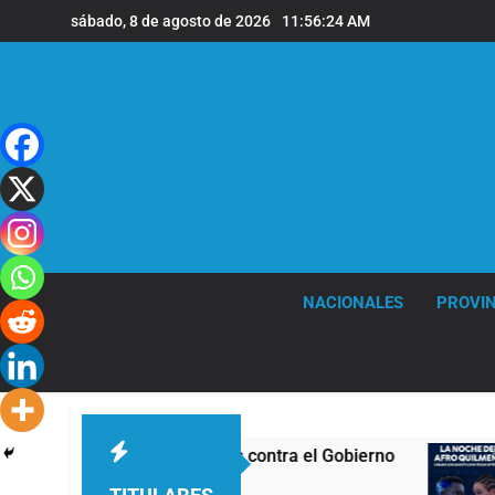
Saltar
sábado, 8 de agosto de 2026
11:56:25 AM
al
contenido
NACIONALES
PROVIN
evas marchas contra el Gobierno
La noche del
16 Horas Atrás