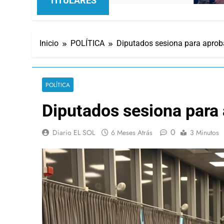
TITULARES
Inicio
POLÍTICA
Diputados sesiona para aproba
POLÍTICA
Diputados sesiona para 
0
Diario EL SOL
6 Meses Atrás
3 Minutos