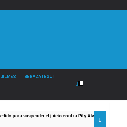
UILMES
BERAZATEGUI
para suspender el juicio contra Pity Alvarez
6
1