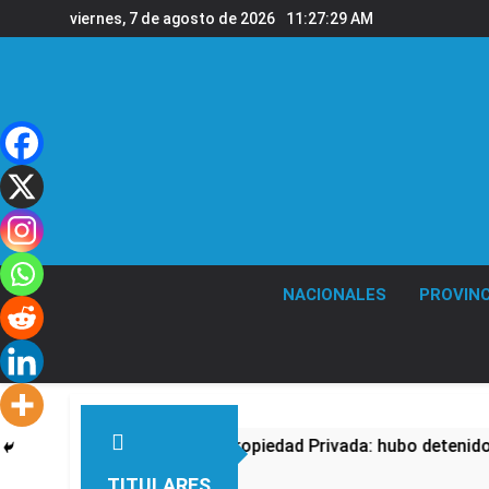
Saltar
viernes, 7 de agosto de 2026
11:27:30 AM
al
contenido
NACIONALES
PROVINC
testa contra la Ley de Propiedad Privada: hubo detenidos y e
TITULARES