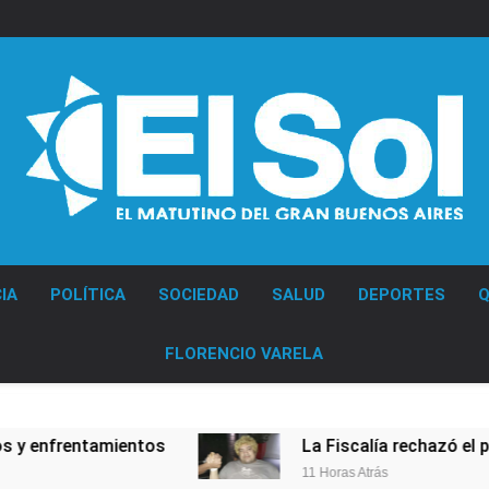
Diario EL SOL
IA
POLÍTICA
SOCIEDAD
SALUD
DEPORTES
Q
FLORENCIO VARELA
nfrentamientos
La Fiscalía rechazó el pedido 
11 Horas Atrás