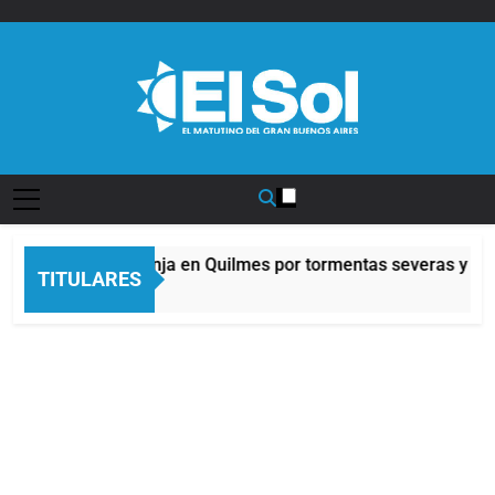
Saltar
al
contenido
Diario EL SOL
Alerta naranja en Quilmes por tormentas severas y fuer
TITULARES
5 Horas Atrás