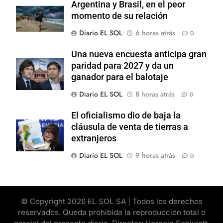
Argentina y Brasil, en el peor
momento de su relación
Diario EL SOL
6 horas atrás
0
Una nueva encuesta anticipa gran
paridad para 2027 y da un
ganador para el balotaje
Diario EL SOL
8 horas atrás
0
El oficialismo dio de baja la
cláusula de venta de tierras a
extranjeros
Diario EL SOL
9 horas atrás
0
© Copyright 2026 EL SOL SA | Todos los derechos
reservados. Queda prohibida la reproducción total o