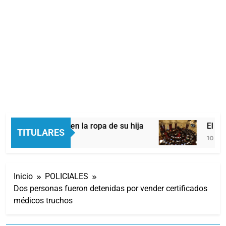
cárcel escondida en la ropa de su hija
El pero
TITULARES
10 Horas 
Inicio
POLICIALES
Dos personas fueron detenidas por vender certificados
médicos truchos