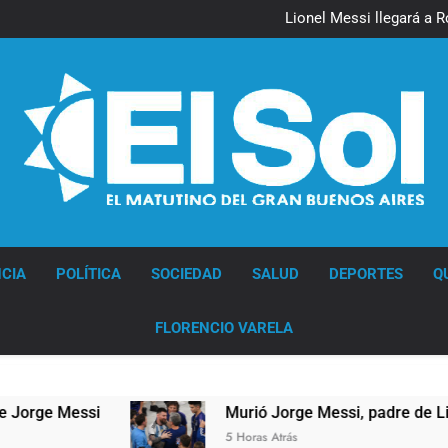
Lionel Messi llegará a 
Murió Jorge 
Thiago Medina 
Lionel Messi llegará a 
Murió Jorge 
Thiago Medina 
Diario EL SOL
CIA
POLÍTICA
SOCIEDAD
SALUD
DEPORTES
Q
FLORENCIO VARELA
e Messi
Murió Jorge Messi, padre de Lionel Me
5 Horas Atrás