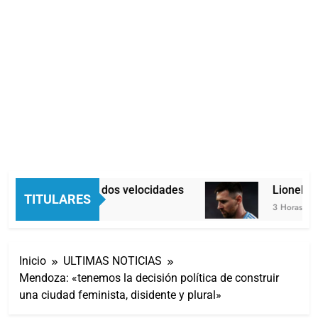
Economía en dos velocidades
Lionel Mes
TITULARES
3 Horas Atrás
3 Horas Atrás
Inicio
ULTIMAS NOTICIAS
Mendoza: «tenemos la decisión política de construir
una ciudad feminista, disidente y plural»