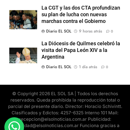
La CGT y las dos CTA profundizan
su plan de lucha con nuevas
marchas contra el Gobierno
Diario EL SOL
9 horas atrás
0
La Diócesis de Quilmes celebró la
visita del Papa León XIV a la
Argentina
Diario EL SOL
1 día atrás
0
© Copyright 2026 EL SOL SA | Todos los derechos
reservados. Queda prohibida la reproducción total o
parcial del presente diario. Director: Horacio Schivintt.
Clasificados y Edictos: 4257-6325 Interno 101 Mail:
recepcion@elsolnoticias.com.ar Publicidad:
publicidad@elsolnoticias.com.ar Funciona gracias a