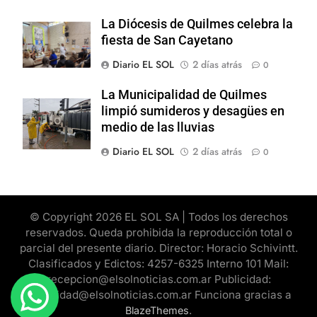
La Diócesis de Quilmes celebra la
fiesta de San Cayetano
Diario EL SOL
2 días atrás
0
La Municipalidad de Quilmes
limpió sumideros y desagües en
medio de las lluvias
Diario EL SOL
2 días atrás
0
© Copyright 2026 EL SOL SA | Todos los derechos
reservados. Queda prohibida la reproducción total o
parcial del presente diario. Director: Horacio Schivintt.
Clasificados y Edictos: 4257-6325 Interno 101 Mail:
recepcion@elsolnoticias.com.ar Publicidad:
publicidad@elsolnoticias.com.ar Funciona gracias a
.
BlazeThemes