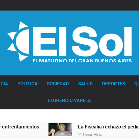
Diario EL SOL
CIA
POLÍTICA
SOCIEDAD
SALUD
DEPORTES
Q
FLORENCIO VARELA
ntos
La Fiscalía rechazó el pedido para suspend
11 Horas Atrás