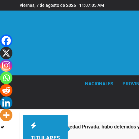
Saltar
viernes, 7 de agosto de 2026
11:07:06 AM
al
contenido
NACIONALES
PROVIN
tra la Ley de Propiedad Privada: hubo detenidos y enfrentamie
TITULARES