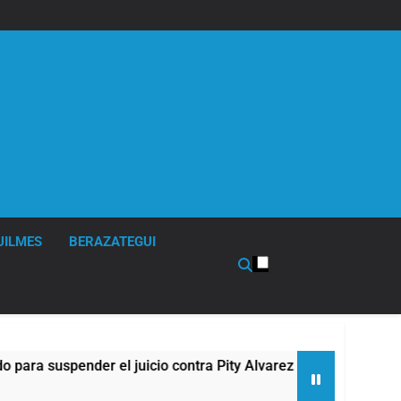
UILMES
BERAZATEGUI
er el juicio contra Pity Alvarez
67 barrios fu
12 Horas Atrás