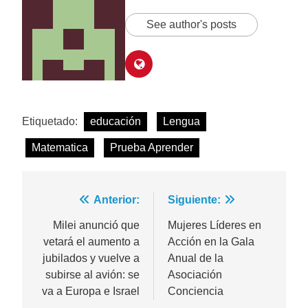
See author's posts
Etiquetado:
educación
Lengua
Matematica
Prueba Aprender
Navegación
Anterior:
Siguiente:
de
Milei anunció que
Mujeres Líderes en
vetará el aumento a
Acción en la Gala
entradas
jubilados y vuelve a
Anual de la
subirse al avión: se
Asociación
va a Europa e Israel
Conciencia