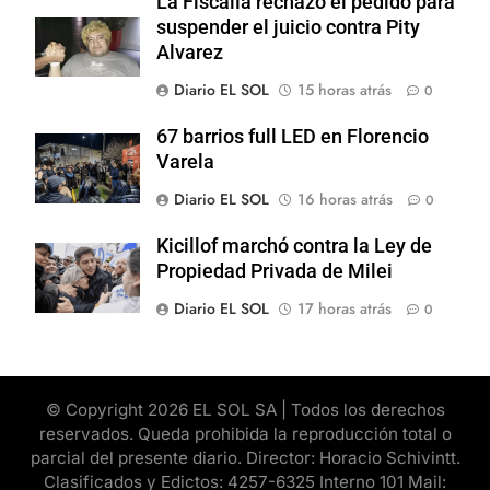
La Fiscalía rechazó el pedido para
suspender el juicio contra Pity
Alvarez
Diario EL SOL
15 horas atrás
0
67 barrios full LED en Florencio
Varela
Diario EL SOL
16 horas atrás
0
Kicillof marchó contra la Ley de
Propiedad Privada de Milei
Diario EL SOL
17 horas atrás
0
© Copyright 2026 EL SOL SA | Todos los derechos
reservados. Queda prohibida la reproducción total o
parcial del presente diario. Director: Horacio Schivintt.
Clasificados y Edictos: 4257-6325 Interno 101 Mail: