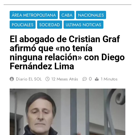
ÁREA METROPOLITANA
CABA
NACIONALES
POLICIALES
SOCIEDAD
ULTIMAS NOTICIAS
El abogado de Cristian Graf
afirmó que «no tenía
ninguna relación» con Diego
Fernández Lima
0
Diario EL SOL
12 Meses Atrás
1 Minutos