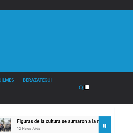
UILMES
BERAZATEGUI
e la cultura se sumaron a la marcha frente al Congreso contra
ás