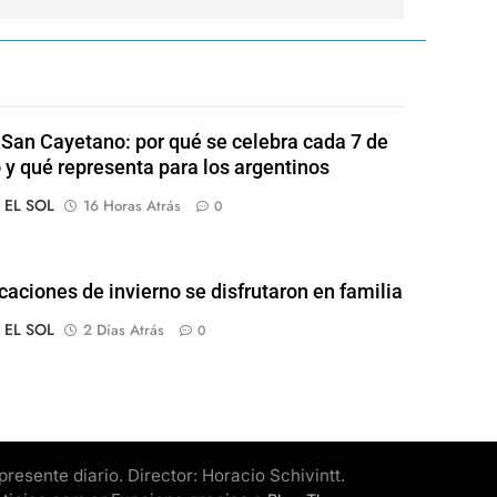
 San Cayetano: por qué se celebra cada 7 de
 y qué representa para los argentinos
o EL SOL
16 Horas Atrás
0
caciones de invierno se disfrutaron en familia
o EL SOL
2 Días Atrás
0
esente diario. Director: Horacio Schivintt.