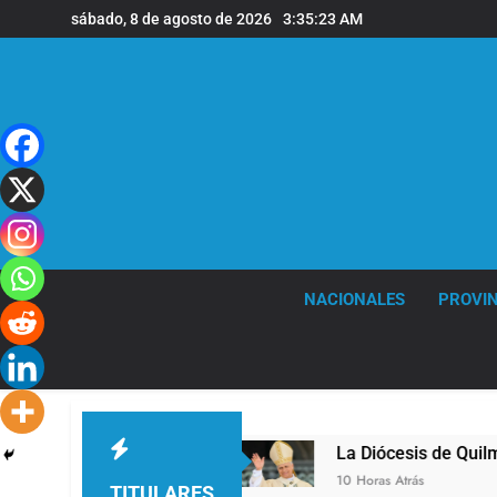
Saltar
sábado, 8 de agosto de 2026
3:35:24 AM
al
contenido
NACIONALES
PROVIN
 Quilmes
La Diócesis de Quilmes celebró la vis
10 Horas Atrás
TITULARES