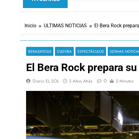
Inicio
ULTIMAS NOTICIAS
El Bera Rock prepara
BERAZATEGUI
CULTURA
ESPECTÁCULOS
ULTIMAS NOTICI
El Bera Rock prepara su
0
Diario EL SOL
3 Años Atrás
2 Minutos