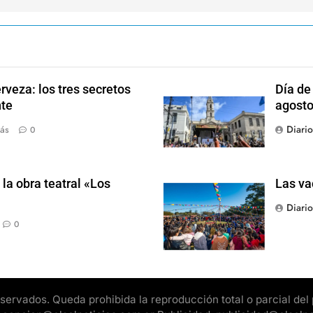
rveza: los tres secretos
Día de
nte
agosto
Diari
ás
0
la obra teatral «Los
Las va
Diari
0
rvados. Queda prohibida la reproducción total o parcial del pr