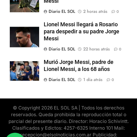
Messi
Diario EL SOL
2 horas atrás
0
Lionel Messi llegará a Rosario
para despedir a su padre Jorge
Messi
Diario EL SOL
22 horas atrás
0
Murió Jorge Messi, padre de
Lionel Messi, a los 68 años
Diario EL SOL
1 día atrás
0
© Copyright 2026 EL SOL SA | Todos los derechos
reservados. Queda prohibida la reproducción total o
parcial del presente diario. Director: Horacio Schivintt.
Clasificados y Edictos: 4257-6325 Interno 101 Mail:
recepcion@elsolnoticias.com.ar Publicidad: