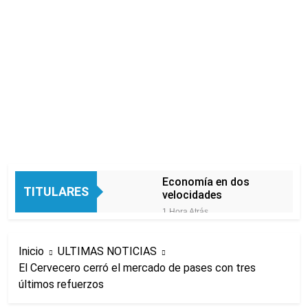
Economía en dos
TITULARES
velocidades
1 Hora Atrás
Lionel Messi llegará a
Rosario para
Inicio
ULTIMAS NOTICIAS
despedir a su padre
2 Horas Atrás
Jorge Messi
El Cervecero cerró el mercado de pases con tres
Murió Jorge Messi,
últimos refuerzos
padre de Lionel
Messi, a los 68 años
6 Horas Atrás