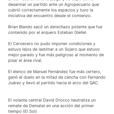
viento: más de 10
23 Horas Atrás
Tierras
desarmar un partido ante un Agropecuario que
provincias bajo alerta
Senado debate el
cubrió correctamente los espacios y tuvo la
meteorológica
proyecto sobre
iniciativa del encuentro desde el comienzo.
propiedad privada
1 Día Atrás
con foco en los
Día del Cirujano
Brian Blando sacó un derechazo potente que fue
desalojos
Torácico: una
contenido por el arquero Esteban Glellel.
especialidad clave
1 Día Atrás
para el cuidado de la
Alerta naranja en
El Cervecero no pudo imponer condiciones y
salud respiratoria en
Quilmes por
estuvo lejos de lastimar a un Sojero que estuvo
el Sanatorio Urquiza
tormentas severas y
1 Día Atrás
mejor parado y fue más peligroso al momento de
fuertes ráfagas de
pisar el área rival.
viento
El elenco de Manuel Fernández fue más certero,
ganó el duelo en la mitad de cancha con Fernando
Juárez y llevó el partido hacia el arco del QAC.
El volante central David Drocco neutraliza un
remate de Dematei en una acción del primer
tiempo (El Sol)