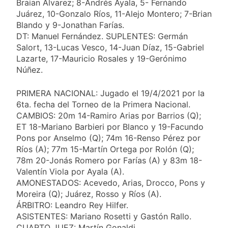
Braian Álvarez; 8-Andrés Ayala, 5- Fernando
Juárez, 10-Gonzalo Ríos, 11-Alejo Montero; 7-Brian
Blando y 9-Jonathan Farías.
DT: Manuel Fernández. SUPLENTES: Germán
Salort, 13-Lucas Vesco, 14-Juan Díaz, 15-Gabriel
Lazarte, 17-Mauricio Rosales y 19-Gerónimo
Núñez.
PRIMERA NACIONAL: Jugado el 19/4/2021 por la
6ta. fecha del Torneo de la Primera Nacional.
CAMBIOS: 20m 14-Ramiro Arias por Barrios (Q);
ET 18-Mariano Barbieri por Blanco y 19-Facundo
Pons por Anselmo (Q); 74m 16-Renso Pérez por
Ríos (A); 77m 15-Martín Ortega por Rolón (Q);
78m 20-Jonás Romero por Farías (A) y 83m 18-
Valentín Viola por Ayala (A).
AMONESTADOS: Acevedo, Arias, Drocco, Pons y
Moreira (Q); Juárez, Rosso y Ríos (A).
ÁRBITRO: Leandro Rey Hilfer.
ASISTENTES: Mariano Rosetti y Gastón Rallo.
CUARTO JUEZ: Martín Gonaldi.