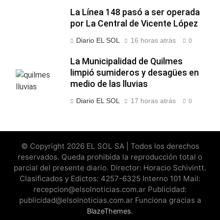
La Línea 148 pasó a ser operada
por La Central de Vicente López
Diario EL SOL
16 horas atrás
0
La Municipalidad de Quilmes
limpió sumideros y desagües en
medio de las lluvias
Diario EL SOL
17 horas atrás
0
© Copyright 2026 EL SOL SA | Todos los derechos
reservados. Queda prohibida la reproducción total o
parcial del presente diario. Director: Horacio Schivintt.
Clasificados y Edictos: 4257-6325 Interno 101 Mail:
recepcion@elsolnoticias.com.ar Publicidad:
publicidad@elsolnoticias.com.ar Funciona gracias a
.
BlazeThemes