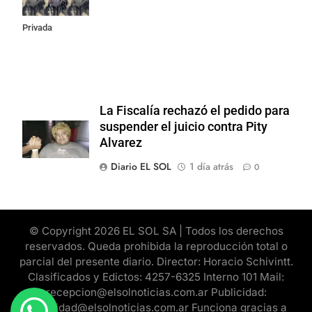
Propiedad
Privada
La Fiscalía rechazó el pedido para
suspender el juicio contra Pity
Alvarez
Diario EL SOL
1 día atrás
0
© Copyright 2026 EL SOL SA | Todos los derechos
reservados. Queda prohibida la reproducción total o
parcial del presente diario. Director: Horacio Schivintt.
Clasificados y Edictos: 4257-6325 Interno 101 Mail:
recepcion@elsolnoticias.com.ar Publicidad:
publicidad@elsolnoticias.com.ar Funciona gracias a