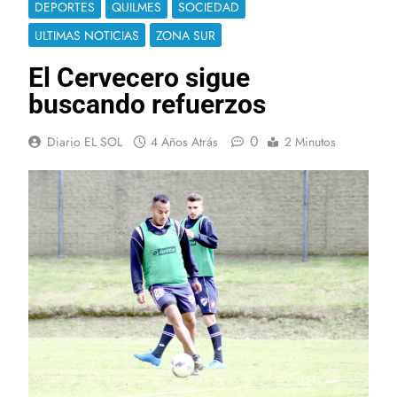
DEPORTES
QUILMES
SOCIEDAD
ULTIMAS NOTICIAS
ZONA SUR
El Cervecero sigue
buscando refuerzos
0
Diario EL SOL
4 Años Atrás
2 Minutos