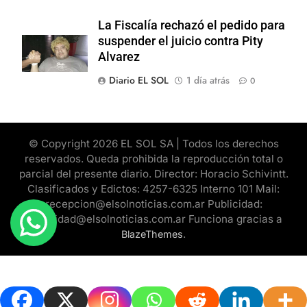
La Fiscalía rechazó el pedido para
suspender el juicio contra Pity
Alvarez
Diario EL SOL
1 día atrás
0
© Copyright 2026 EL SOL SA | Todos los derechos
reservados. Queda prohibida la reproducción total o
parcial del presente diario. Director: Horacio Schivintt.
Clasificados y Edictos: 4257-6325 Interno 101 Mail:
recepcion@elsolnoticias.com.ar Publicidad:
publicidad@elsolnoticias.com.ar Funciona gracias a
.
BlazeThemes