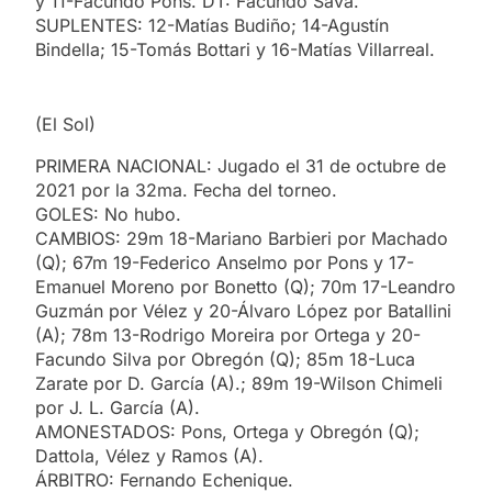
y 11-Facundo Pons. DT: Facundo Sava.
SUPLENTES: 12-Matías Budiño; 14-Agustín
Bindella; 15-Tomás Bottari y 16-Matías Villarreal.
(El Sol)
PRIMERA NACIONAL: Jugado el 31 de octubre de
2021 por la 32ma. Fecha del torneo.
GOLES: No hubo.
CAMBIOS: 29m 18-Mariano Barbieri por Machado
(Q); 67m 19-Federico Anselmo por Pons y 17-
Emanuel Moreno por Bonetto (Q); 70m 17-Leandro
Guzmán por Vélez y 20-Álvaro López por Batallini
(A); 78m 13-Rodrigo Moreira por Ortega y 20-
Facundo Silva por Obregón (Q); 85m 18-Luca
Zarate por D. García (A).; 89m 19-Wilson Chimeli
por J. L. García (A).
AMONESTADOS: Pons, Ortega y Obregón (Q);
Dattola, Vélez y Ramos (A).
ÁRBITRO: Fernando Echenique.