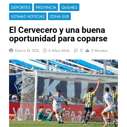
DEPORTES
PROVINCIA
QUILMES
ULTIMAS NOTICIAS
ZONA SUR
El Cervecero y una buena
oportunidad para coparse
0
Diario EL SOL
4 Años Atrás
2 Minutos