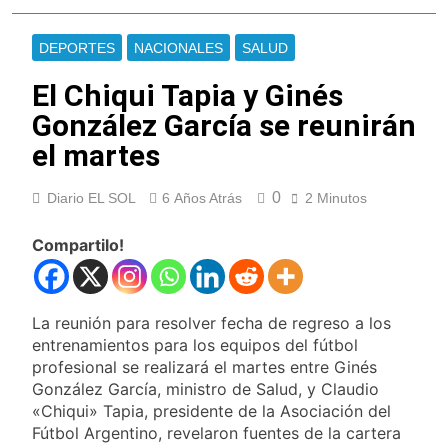
Ley de Propiedad
La Fiscalía rechazó el
Privada: hubo
pedido para
detenidos y
DEPORTES
NACIONALES
SALUD
suspender el juicio
1 Día Atrás
enfrentamientos
contra Pity Alvarez
67 barrios full LED en
El Chiqui Tapia y Ginés
Florencio Varela
González García se reunirán
1 Día Atrás
el martes
El temporal se
despide del AMBA:
cuándo dejará de
1 Día Atrás
0
Diario EL SOL
6 Años Atrás
2 Minutos
llover y llega una ola
Kicillof marchó
de frío con mínimas
contra la Ley de
Compartilo!
cercanas a 1°C
Propiedad Privada de
1 Día Atrás
Milei
Renunció el
subsecretario de
Seguridad de
La reunión para resolver fecha de regreso a los
1 Día Atrás
Quilmes, Hernán
entrenamientos para los equipos del fútbol
Candela Arizaga
Ocampo, tras la
profesional se realizará el martes entre Ginés
confirmó que tuvo un
difusión de chats
«brote psicótico» por
González García, ministro de Salud, y Claudio
1 Día Atrás
privados
consumo con
«Chiqui» Tapia, presidente de la Asociación del
La Libertad Avanza
Facundo Moyano
Fútbol Argentino, revelaron fuentes de la cartera
consiguió la mayoría