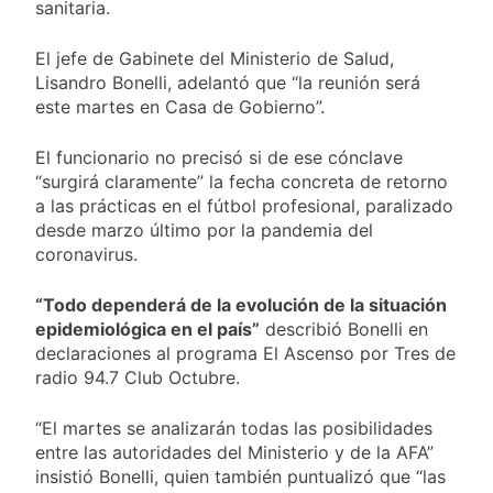
y rechazó el pedido
sanitaria.
1 Día Atrás
del peronismo de
Masiva movilización
girar el proyecto a
al Congreso contra el
El jefe de Gabinete del Ministerio de Salud,
comisión
proyecto oficial de
Lisandro Bonelli, adelantó que “la reunión será
1 Día Atrás
Ley de Propiedad
este martes en Casa de Gobierno”.
La Diócesis de
Privada
Quilmes celebra la
fiesta de San
El funcionario no precisó si de ese cónclave
1 Día Atrás
Cayetano
“surgirá claramente” la fecha concreta de retorno
La Línea 148 pasó a
ser operada por La
a las prácticas en el fútbol profesional, paralizado
Central de Vicente
desde marzo último por la pandemia del
1 Día Atrás
López
coronavirus.
“Todo dependerá de la evolución de la situación
epidemiológica en el país”
describió Bonelli en
declaraciones al programa El Ascenso por Tres de
radio 94.7 Club Octubre.
“El martes se analizarán todas las posibilidades
entre las autoridades del Ministerio y de la AFA”
insistió Bonelli, quien también puntualizó que “las