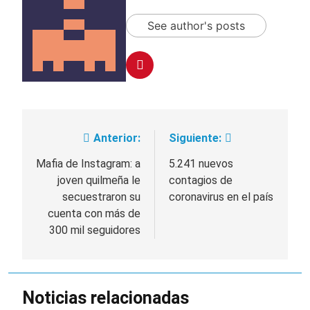
See author's posts
Anterior:
Siguiente:
Navegación
de
Mafia de Instagram: a
5.241 nuevos
joven quilmeña le
contagios de
entradas
secuestraron su
coronavirus en el país
cuenta con más de
300 mil seguidores
Noticias relacionadas