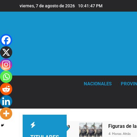
Saltar
viernes, 7 de agosto de 2026
10:41:48 PM
al
contenido
NACIONALES
PROVIN
n XIV a la Argentina
Figuras de la cultura se 
4 Horas Atrás