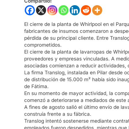
Compartilo!
El cierre de la planta de Whirlpool en el Pa
fabricantes de insumos comenzaron a despedir
pérdida de su principal cliente. Entre Trans
comprometidos.
El cierre de la planta de lavarropas de Whirl
proveedores y empresas vinculadas. A medida 
asociadas comienzan a reducir actividades, d
La firma Translog, instalada en Pilar desde o
de distribución de 15.000 m² había sido inau
de Fátima.
En su momento de mayor actividad, la compañ
comenzó a deteriorarse a mediados de este a
A fines de agosto salió el último envío de la
construía frente a su fábrica.
Translog intentó sostenerse mediante contrat
empleados fueron despedidos, mientras que los