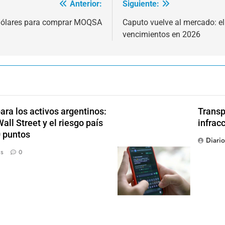
Anterior:
Siguiente:
 dólares para comprar MOQSA
Caputo vuelve al mercado: el
vencimientos en 2026
ra los activos argentinos:
Transp
ll Street y el riesgo país
infrac
0 puntos
Diari
ás
0