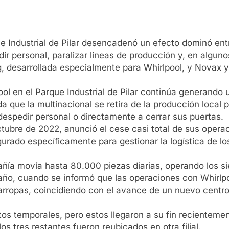
rque Industrial de Pilar desencadenó un efecto dominó en
 personal, paralizar líneas de producción y, en alguno
log, desarrollada especialmente para Whirlpool, y Novax
pool en el Parque Industrial de Pilar continúa generando
que la multinacional se retira de la producción local 
espedir personal o directamente a cerrar sus puertas.
ctubre de 2022, anunció el cese casi total de sus operac
gurado específicamente para gestionar la logística de lo
ía movía hasta 80.000 piezas diarias, operando los sie
ño, cuando se informó que las operaciones con Whirlpoo
varropas, coincidiendo con el avance de un nuevo centro 
os temporales, pero estos llegaron a su fin recientemen
 tres restantes fueron reubicados en otra filial.