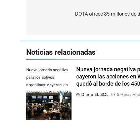
Navegación
de
DOTA ofrece 85 millones de
entradas
Noticias relacionadas
Nueva jornada negativa pa
Nueva jornada negativa
cayeron las acciones en Wa
para los activos
quedó al borde de los 45
argentinos: cayeron las
acciones en Wall Street y
Diario EL SOL
5 Horas Atr
el riesgo país quedó al
borde de los 450 punt