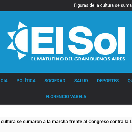
La Diócesis de Quilmes celebr
Figuras de la cultura se suma
Nueva jornada negativa para 
en Wall Street y el
Jorge Macri condenó los d
res
La Diócesis de Quilmes celebr
Figuras de la cultura se suma
Nueva jornada negativa para 
en Wall Street y el
Jorge Macri condenó los d
res
Diario EL SOL
CIA
POLÍTICA
SOCIEDAD
SALUD
DEPORTES
Q
FLORENCIO VARELA
sumaron a la marcha frente al Congreso contra la Ley de Propi