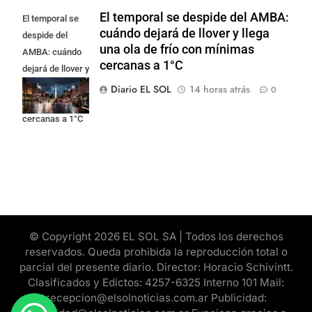
El temporal se despide del AMBA:
El temporal se
cuándo dejará de llover y llega
despide del
una ola de frío con mínimas
AMBA: cuándo
cercanas a 1°C
dejará de llover y
llega una ola de
Diario EL SOL
14 horas atrás
0
frío con mínimas
cercanas a 1°C
© Copyright 2026 EL SOL SA | Todos los derechos
reservados. Queda prohibida la reproducción total o
parcial del presente diario. Director: Horacio Schivintt.
Clasificados y Edictos: 4257-6325 Interno 101 Mail:
recepcion@elsolnoticias.com.ar Publicidad: