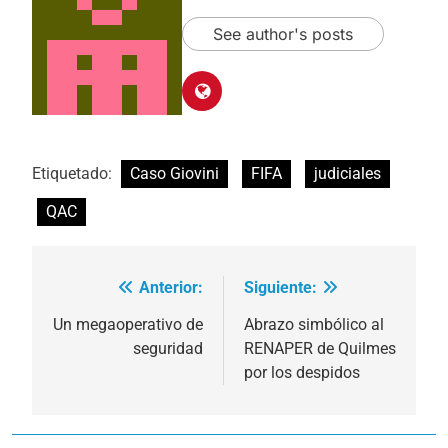
See author's posts
Etiquetado:
Caso Giovini
FIFA
judiciales
QAC
Anterior:
Siguiente:
Navegación
de
Un megaoperativo de
Abrazo simbólico al
seguridad
RENAPER de Quilmes
entradas
por los despidos