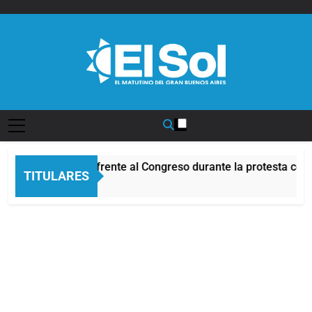
Saltar
al
contenido
Diario EL SOL
Incidentes frente al Congreso durante la protesta cont
TITULARES
4 Horas Atrás