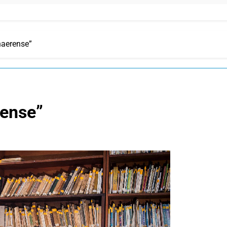
naerense”
rense”