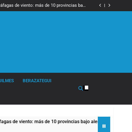
tes, desvíos y operativo de seguridad por la
otesta contra la reforma de la Ley de Tierras
ráfagas de viento: más de 10 provincias bajo
alerta meteorológica
cto sobre propiedad privada con foco en los
desalojos
 una especialidad clave para el cuidado de la
salud respiratoria en el Sanatorio Urquiza
tes, desvíos y operativo de seguridad por la
otesta contra la reforma de la Ley de Tierras
ráfagas de viento: más de 10 provincias bajo
alerta meteorológica
cto sobre propiedad privada con foco en los
desalojos
 una especialidad clave para el cuidado de la
salud respiratoria en el Sanatorio Urquiza
UILMES
BERAZATEGUI
nto: más de 10 provincias bajo alerta meteorológica