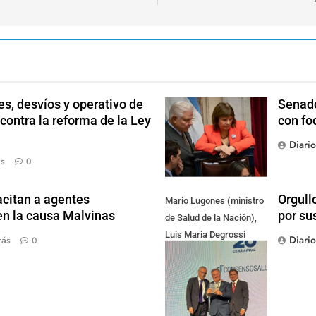
s, desvíos y operativo de
Senado
 contra la reforma de la Ley
con fo
Diari
ás
0
citan a agentes
Orgull
Mario Lugones (ministro
en la causa Malvinas
por su
de Salud de la Nación),
Luis Maria Degrossi
Diari
rás
0
(Presidente de Apres
Salud) y Cristian Mazza
(Presidente de ALAMI)