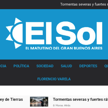
Marcha al Congreso: cor
pr
Tormentas severas y fuertes 
Senado debate el proye
Día del Cirujano Torácico:
Marcha al Congreso: cor
pr
Tormentas severas y fuertes 
Senado debate el proye
Día del Cirujano Torácico:
Diario EL SOL
CIA
POLÍTICA
SOCIEDAD
SALUD
DEPORTES
Q
FLORENCIO VARELA
s
Tormentas severas y fuertes ráfagas de vie
6 Horas Atrás