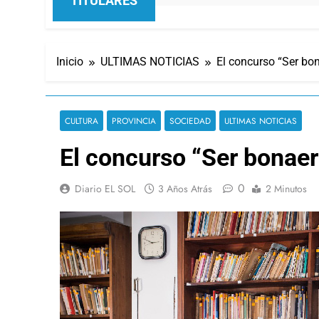
TITULARES
Inicio
ULTIMAS NOTICIAS
El concurso “Ser bo
CULTURA
PROVINCIA
SOCIEDAD
ULTIMAS NOTICIAS
El concurso “Ser bonae
0
Diario EL SOL
3 Años Atrás
2 Minutos