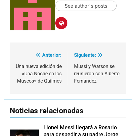
See author's posts
Anterior:
Siguiente:
Navegación
de
Una nueva edición de
Mussi y Watson se
«Una Noche en los
reunieron con Alberto
entradas
Museos» de Quilmes
Fernández
Noticias relacionadas
Lionel Messi llegará a Rosario
para despedir a su padre Jorge