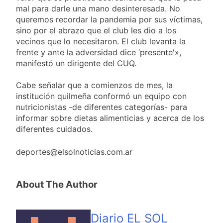
detenidos y
suspender el juicio
mal para darle una mano desinteresada. No
2 Días Atrás
enfrentamientos
contra Pity Alvarez
queremos recordar la pandemia por sus víctimas,
67 barrios full LED en
sino por el abrazo que el club les dio a los
Florencio Varela
vecinos que lo necesitaron. El club levanta la
2 Días Atrás
frente y ante la adversidad dice ‘presente'»,
El temporal se
manifestó un dirigente del CUQ.
despide del AMBA:
cuándo dejará de
2 Días Atrás
llover y llega una ola
Cabe señalar que a comienzos de mes, la
Kicillof marchó
de frío con mínimas
institución quilmeña conformó un equipo con
contra la Ley de
cercanas a 1°C
Propiedad Privada de
nutricionistas -de diferentes categorías- para
2 Días Atrás
Milei
informar sobre dietas alimenticias y acerca de los
diferentes cuidados.
deportes@elsolnoticias.com.ar
About The Author
Diario EL SOL