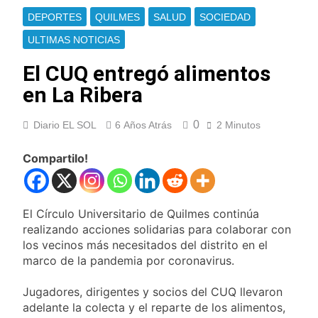
Jorge Messi
Murió Jorge Messi,
DEPORTES
QUILMES
SALUD
SOCIEDAD
padre de Lionel
Messi, a los 68 años
ULTIMAS NOTICIAS
16 Horas Atrás
Thiago Medina fue
El CUQ entregó alimentos
imputado
formalmente por
en La Ribera
18 Horas Atrás
abuso sexual
La CGT y las dos
CTA profundizan su
0
Diario EL SOL
6 Años Atrás
2 Minutos
plan de lucha con
18 Horas Atrás
nuevas marchas
La noche del Afro
Compartilo!
contra el Gobierno
Quilmeño: boxeo de
primer nivel en la sede
1 Día Atrás
de Quilmes
La Diócesis de
Quilmes celebró la
El Círculo Universitario de Quilmes continúa
visita del Papa León
realizando acciones solidarias para colaborar con
2 Días Atrás
XIV a la Argentina
los vecinos más necesitados del distrito en el
Figuras de la cultura
se sumaron a la
marco de la pandemia por coronavirus.
marcha frente al
2 Días Atrás
Congreso contra la
Jugadores, dirigentes y socios del CUQ llevaron
Nueva jornada
Ley de Propiedad
negativa para los
adelante la colecta y el reparte de los alimentos,
Privada