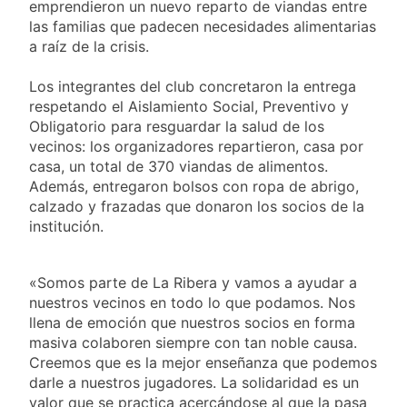
activos argentinos:
emprendieron un nuevo reparto de viandas entre
2 Días Atrás
cayeron las acciones
las familias que padecen necesidades alimentarias
Jorge Macri condenó
en Wall Street y el
los disturbios frente
a raíz de la crisis.
riesgo país quedó al
al Congreso y
2 Días Atrás
borde de los 450
calificó a los
Los integrantes del club concretaron la entrega
Día Internacional de
puntos
responsables como
la Cerveza: los tres
respetando el Aislamiento Social, Preventivo y
«delincuentes
secretos para
Obligatorio para resguardar la salud de los
2 Días Atrás
anarquistas»
servirla
vecinos: los organizadores repartieron, casa por
El frío polar se
correctamente
instala en Buenos
casa, un total de 370 viandas de alimentos.
Aires: mejora el
Además, entregaron bolsos con ropa de abrigo,
2 Días Atrás
tiempo y llegan las
calzado y frazadas que donaron los socios de la
Día de San Cayetano:
temperaturas más
por qué se celebra
institución.
bajas de la semana
cada 7 de agosto y
2 Días Atrás
qué representa para
El Senado aprobó la
los argentinos
«Somos parte de La Ribera y vamos a ayudar a
ley de propiedad
privada, pero el
nuestros vecinos en todo lo que podamos. Nos
2 Días Atrás
Gobierno debió
llena de emoción que nuestros socios en forma
Incidentes frente al
eliminar otro capítulo
masiva colaboren siempre con tan noble causa.
Congreso durante la
protesta contra la
Creemos que es la mejor enseñanza que podemos
2 Días Atrás
Ley de Propiedad
darle a nuestros jugadores. La solidaridad es un
La Fiscalía rechazó el
Privada: hubo
valor que se practica acercándose al que la pasa
pedido para