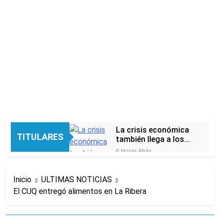
La crisis económica
TITULARES
también llega a los
templos: casi la
6 Horas Atrás
mitad de quienes
Economía en dos
buscan ayuda pide
velocidades
alimentos, dinero o
Inicio
ULTIMAS NOTICIAS
12 Horas Atrás
trabajo
El CUQ entregó alimentos en La Ribera
Lionel Messi llegará a
Rosario para
despedir a su padre
12 Horas Atrás