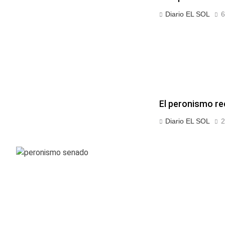
Diario EL SOL
6
El peronismo rec
Diario EL SOL
2