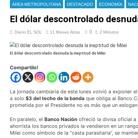
Aldo Sessa, una vida
Libertadores!
ÁREA METROPOLITANA
DESTACADO
ECONOMÍA
NAC
detrás de la cámara:
el fotógrafo que
5 Horas Atrás
El dólar descontrolado desnuda
convirtió la mirada en
Messi sigue en
memoria
Rosario tras la
0
Diario EL SOL
11 Meses Atrás
2 Minutos
muerte de su padre y
5 Horas Atrás
aún no definió
Identificaron al
cuándo volverá a
policía de civil que
Miami
El dólar descontrolado desnuda la ineptitud de Milei
habría disparado
6 Horas Atrás
durante los
La Justicia pidió a
incidentes frente al
Compartilo!
Manuel Adorni que
Congreso
justifique su
6 Horas Atrás
patrimonio en una
Alerta por frío
causa por presunto
extremo en Buenos
La jornada cambiaria de este lunes volvió a exponer el
enriquecimiento
Aires: cómo estará el
7 Horas Atrás
ilícito
a solo
$3 del techo de la banda
que obliga al Banco Ce
tiempo este lunes y
Quilmes: detuvieron a
prometida por el Presidente no es más que un eslogan 
cuándo comenzará a
una mujer por
aflojar el frío
intentar ingresar
18 Horas Atrás
En paralelo, el
Banco Nación
ofreció la divisa oficial a
droga a una cárcel
El peronismo
ahorrista los bancos privados la vendieron en un rang
escondida en la ropa
recupera aire en el
de su hija
Milei como símbolo de la “casta parasitaria”, se manti
Senado frente a los
20 Horas Atrás