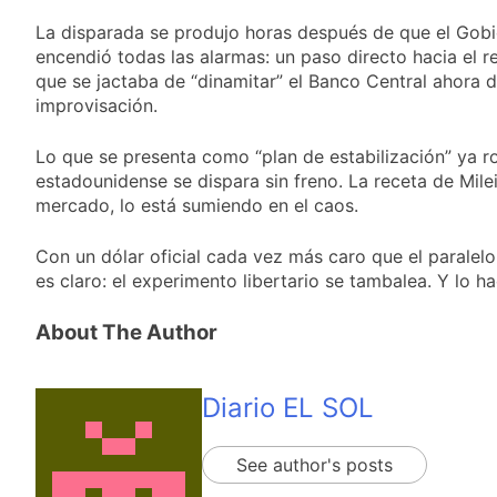
errores libertarios
Una camioneta de
La disparada se produjo horas después de que el Gobi
mudanzas casi cae al
encendió todas las alarmas: un paso directo hacia el r
arroyo en Bernal
20 Horas Atrás
que se jactaba de “dinamitar” el Banco Central ahora
Oeste
Secuestraron 11
improvisación.
vehículos durante un
operativo de tránsito
20 Horas Atrás
Lo que se presenta como “plan de estabilización” ya roz
en Ezpeleta
El embajador
estadounidense se dispara sin freno. La receta de Mile
argentino en Brasil
mercado, lo está sumiendo en el caos.
llegó para reunirse
20 Horas Atrás
con Quirno
Quilmes lo dejó
Con un dólar oficial cada vez más caro que el paralel
escapar y empató 1 a
es claro: el experimento libertario se tambalea. Y lo 
1 con Almagro
20 Horas Atrás
Las ventas
About The Author
minoristas cayeron
3,8% en julio
21 Horas Atrás
Quilmes: siete clubes
Diario EL SOL
de barrio de la Liga
Femenina de fútbol
24 Horas Atrás
recibieron material
Consejo Federal del
See author's posts
deportivo
Trabajo: un nuevo