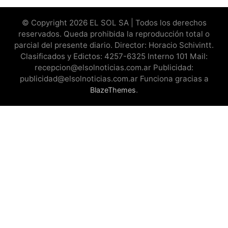
© Copyright 2026 EL SOL SA | Todos los derechos
reservados. Queda prohibida la reproducción total o
parcial del presente diario. Director: Horacio Schivintt.
Clasificados y Edictos: 4257-6325 Interno 101 Mail:
recepcion@elsolnoticias.com.ar Publicidad:
publicidad@elsolnoticias.com.ar Funciona gracias a
.
BlazeThemes