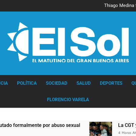
Murió Jorge 
Thiago Medina 
La CGT y las dos CTA profu
Murió Jorge 
Thiago Medina 
La CGT y las dos CTA profu
Diario EL SOL
CIA
POLÍTICA
SOCIEDAD
SALUD
DEPORTES
Q
FLORENCIO VARELA
formalmente por abuso sexual
La CGT y las d
4 Horas Atrás