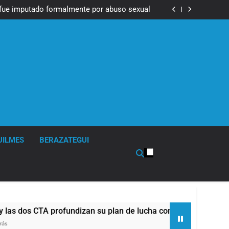
Messi, padre de Lionel Messi, a los 68 años
fue imputado formalmente por abuso sexual
ndizan su plan de lucha con nuevas marchas
contra el Gobierno
Messi, padre de Lionel Messi, a los 68 años
fue imputado formalmente por abuso sexual
ndizan su plan de lucha con nuevas marchas
contra el Gobierno
UILMES
BERAZATEGUI
os CTA profundizan su plan de lucha con nuevas marchas cont