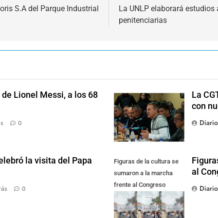
oris S.A del Parque Industrial
La UNLP elaborará estudios 
penitenciarias
de Lionel Messi, a los 68
La CGT
con nu
Diari
ás
0
lebró la visita del Papa
Figura
Figuras de la cultura se
al Con
sumaron a la marcha
frente al Congreso
Diari
rás
0
contra la Ley de
Propiedad Privada