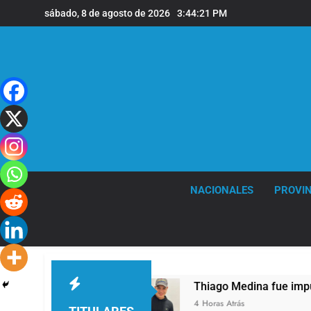
Saltar
sábado, 8 de agosto de 2026
3:44:21 PM
al
contenido
NACIONALES
PROVIN
, a los 68 años
Thiago Medina fue imputado 
4 Horas Atrás