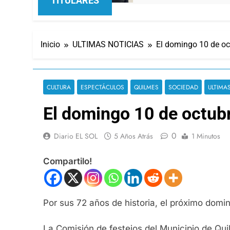
TITULARES
Inicio
ULTIMAS NOTICIAS
El domingo 10 de oct
CULTURA
ESPECTÁCULOS
QUILMES
SOCIEDAD
ULTIMA
El domingo 10 de octubr
0
Diario EL SOL
5 Años Atrás
1 Minutos
Compartilo!
Por sus 72 años de historia, el próximo domin
La Comisión de festejos del Municipio de Qu