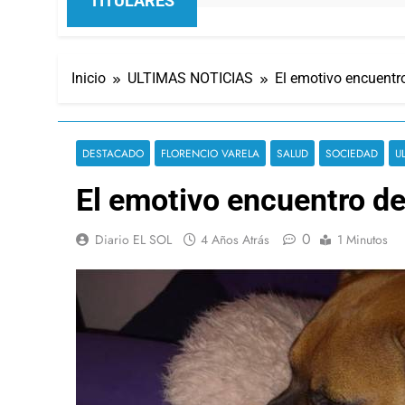
TITULARES
Inicio
ULTIMAS NOTICIAS
El emotivo encuentr
DESTACADO
FLORENCIO VARELA
SALUD
SOCIEDAD
U
El emotivo encuentro de
0
Diario EL SOL
4 Años Atrás
1 Minutos