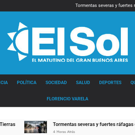
Marcha al Congreso: cor
pr
Tormentas severas y fuertes 
Senado debate el proye
Día del Cirujano Torácico:
Marcha al Congreso: cor
pr
Tormentas severas y fuertes 
Senado debate el proye
Día del Cirujano Torácico:
Diario EL SOL
CIA
POLÍTICA
SOCIEDAD
SALUD
DEPORTES
Q
FLORENCIO VARELA
Tormentas severas y fuertes ráfagas de viento: 
4 Horas Atrás