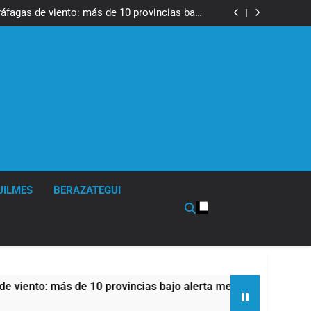
tes, desvíos y operativo de seguridad por la
otesta contra la reforma de la Ley de Tierras
ráfagas de viento: más de 10 provincias bajo
alerta meteorológica
cto sobre propiedad privada con foco en los
desalojos
 una especialidad clave para el cuidado de la
salud respiratoria en el Sanatorio Urquiza
tes, desvíos y operativo de seguridad por la
otesta contra la reforma de la Ley de Tierras
ráfagas de viento: más de 10 provincias bajo
alerta meteorológica
cto sobre propiedad privada con foco en los
desalojos
 una especialidad clave para el cuidado de la
salud respiratoria en el Sanatorio Urquiza
UILMES
BERAZATEGUI
más de 10 provincias bajo alerta meteorológica