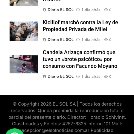
Diario EL SOL
1 día atrás
0
Kicillof marchó contra la Ley de
Propiedad Privada de Milei
Diario EL SOL
1 día atrás
0
Candela Arizaga confirmó que
tuvo un «brote psicótico» por
consumo con Facundo Moyano
Diario EL SOL
1 día atrás
0
© Copyright 2026 EL SOL SA | Todos los derechos
reservados. Queda prohibida la reproducción total o
parcial del presente diario. Director: Horacio Schivintt.
Clasificados y Edictos: 4257-6325 Interno 101 Mail:
recepcion@elsolnoticias.com.ar Publicidad: