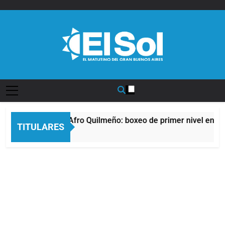
Saltar
al
contenido
Diario EL SOL
La noche del Afro Quilmeño: boxeo de primer nivel en la 
TITULARES
11 Horas Atrás