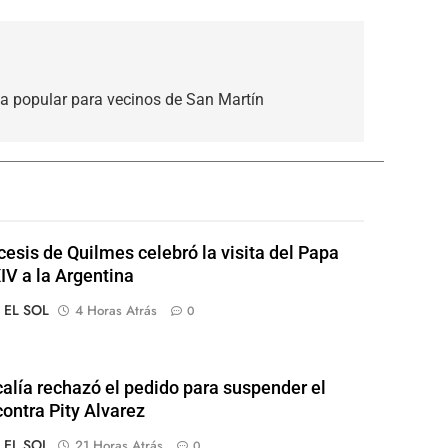
la popular para vecinos de San Martín
cesis de Quilmes celebró la visita del Papa
IV a la Argentina
o EL SOL
4 Horas Atrás
0
calía rechazó el pedido para suspender el
contra Pity Alvarez
o EL SOL
21 Horas Atrás
0