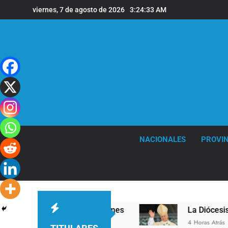
Saltar
viernes, 7 de agosto de 2026
3:24:34 AM
al
contenido
NACIONALES
PROVIN
ivel en la sede de Quilmes
La Diócesis de Qui
4 Horas Atrás