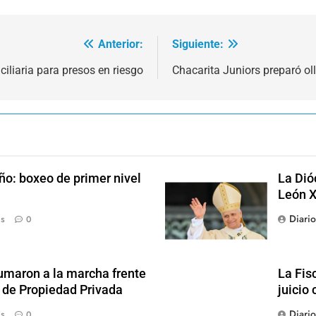
Anterior:
Siguiente:
ciliaria para presos en riesgo
Chacarita Juniors preparó ol
ño: boxeo de primer nivel
La Dió
León X
Diari
ás
0
sumaron a la marcha frente
La Fis
y de Propiedad Privada
juicio 
Diari
ás
0