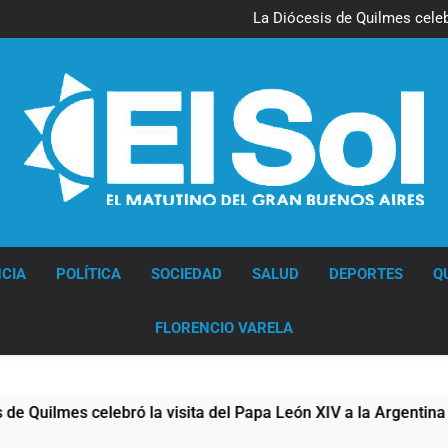
La noche del Afro Quilmeño: 
La Diócesis de Quilmes celebr
Figuras de la cultura se suma
Nueva jornada negativa para 
en Wall Street y el
La noche del Afro Quilmeño: 
La Diócesis de Quilmes celebr
Figuras de la cultura se suma
Nueva jornada negativa para 
en Wall Street y el
Diario EL SOL
CIA
POLÍTICA
SOCIEDAD
SALUD
DEPORTES
Q
FLORENCIO VARELA
lmes celebró la visita del Papa León XIV a la Argentina