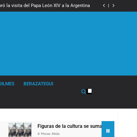
boxeo de primer nivel en la sede de Quilmes
ó la visita del Papa León XIV a la Argentina
ron a la marcha frente al Congreso contra la
Ley de Propiedad Privada
los activos argentinos: cayeron las acciones
 riesgo país quedó al borde de los 450 puntos
boxeo de primer nivel en la sede de Quilmes
ó la visita del Papa León XIV a la Argentina
ron a la marcha frente al Congreso contra la
Ley de Propiedad Privada
los activos argentinos: cayeron las acciones
 riesgo país quedó al borde de los 450 puntos
UILMES
BERAZATEGUI
Figuras de la cultura se sumaron a la marcha frente
6 Horas Atrás