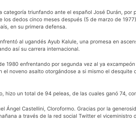
 Quilmes por tormentas severas y fuertes ráfagas de viento
la categoría triunfando ante el español José Durán, por
mente al abogado libertario que propuso tirar napalm sobre 
ntre los dedos cinco meses después (5 de marzo de 1977)
aís, en su primera defensa.
0 al líder Gimnasia de Jujuy y volvió a ilusionarse con el Red
frentó al ugandés Ayub Kalule, una promesa en ascen
, en el peor momento de su relación
ando así su carrera internacional.
a anticipa gran paridad para 2027 y da un ganador para el ba
e de 1980 enfrentando por segunda vez al ya excampeón
n el noveno asalto otorgándose a si mismo el desquite
de baja la cláusula de venta de tierras a extranjeros
lmes a un hombre que amenazó a Milei a través de TikTok
o, hizo un total de 94 peleas, de las cuales ganó 74, c
ra capacitan a agentes municipales de Quilmes en la causa 
el Ángel Castellini, Cloroformo. Gracias por la generos
añana a través de la red social Twitter el viceministro 