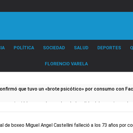
Diario EL SOL
IA
POLÍTICA
SOCIEDAD
SALUD
DEPORTES
Q
FLORENCIO VARELA
confirmó que tuvo un «brote psicótico» por consumo con F
 consiguió la mayoría y rechazó el pedido del peronismo de 
n al Congreso contra el proyecto oficial de Ley de Propieda
l de boxeo Miguel Angel Castellini falleció a los 73 años por co