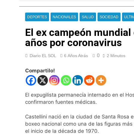
La Diócesis de Qui
1 Hora Atrás
La Línea 148 pasó
DEPORTES
NACIONALES
SALUD
SOCIEDAD
ULTI
1 Hora Atrás
El ex campeón mundial d
La Municipalidad d
1 Hora Atrás
años por coronavirus
Transporte: un as
3 Horas Atrás
0
Diario EL SOL
6 Años Atrás
2 Minutos
Una gran convocat
3 Horas Atrás
Compartilo!
Marcha al Congreso
7 Horas Atrás
Tormentas severas
El expugilista permanecía internado en el H
8 Horas Atrás
confirmaron fuentes médicas.
Senado debate el 
9 Horas Atrás
Castellini nació en la ciudad de Santa Rosa 
Día del Cirujano T
boxeo nacional como una de las figuras más
10 Horas Atrás
el inicio de la década de 1970.