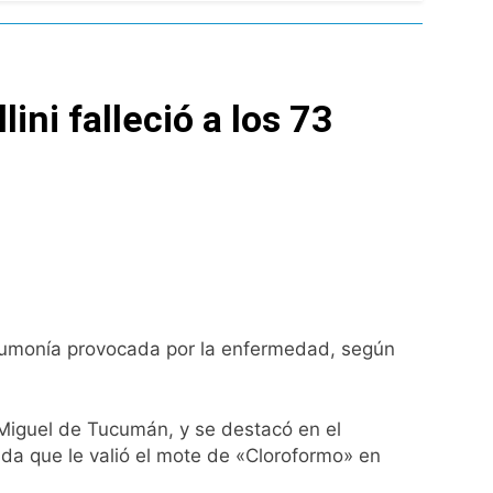
ni falleció a los 73
as
ontra la reforma de la Ley de Tierras
rta meteorológica
 neumonía provocada por la enfermedad, según
 Miguel de Tucumán, y se destacó en el
spiratoria en el Sanatorio Urquiza
a que le valió el mote de «Cloroformo» en