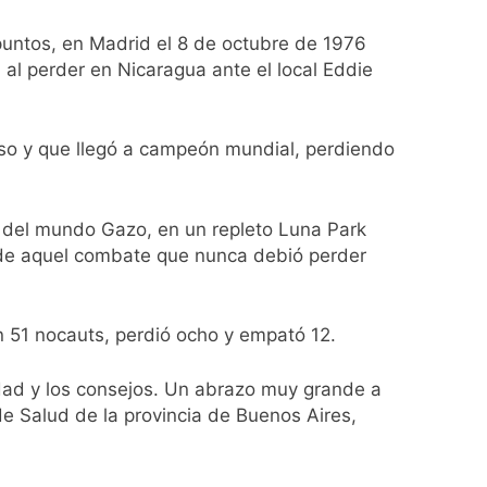
 puntos, en Madrid el 8 de octubre de 1976
el Gran Buenos Aires
 al perder en Nicaragua ante el local Eddie
ucido
so y que llegó a campeón mundial, perdiendo
lotaje
 del mundo Gazo, en un repleto Luna Park
 de aquel combate que nunca debió perder
on 51 nocauts, perdió ocho y empató 12.
Malvinas
idad y los consejos. Un abrazo muy grande a
de Salud de la provincia de Buenos Aires,