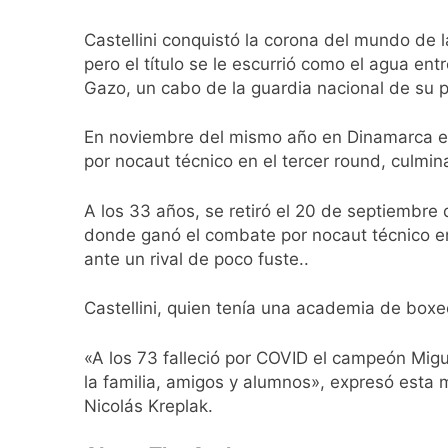
Alerta naranja en
20 Horas Atrás
Castellini conquistó la corona del mundo de 
Denunciaron penal
pero el título se le escurrió como el agua e
20 Horas Atrás
Gazo, un cabo de la guardia nacional de su p
Quilmes derrotó 2-
20 Horas Atrás
En noviembre del mismo año en Dinamarca en
Argentina y Brasil
por nocaut técnico en el tercer round, culmin
21 Horas Atrás
Una nueva encuest
A los 33 años, se retiró el 20 de septiembr
23 Horas Atrás
donde ganó el combate por nocaut técnico e
El oficialismo dio 
ante un rival de poco fuste..
24 Horas Atrás
Detuvieron en Qui
Castellini, quien tenía una academia de boxe
1 Día Atrás
Veteranos de Guer
«A los 73 falleció por COVID el campeón Migu
1 Día Atrás
la familia, amigos y alumnos», expresó esta m
Nicolás Kreplak.