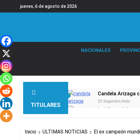
Saltar
jueves, 6 de agosto de 2026
al
contenido
NACIONALES
PROVINC
Candela Arizaga 
25 Segundos Atrás
TITULARES
La Libertad Avanza
5 Minutos Atrás
Masiva movilizació
Inicio
ULTIMAS NOTICIAS
El ex campeón mundia
41 Minutos Atrás