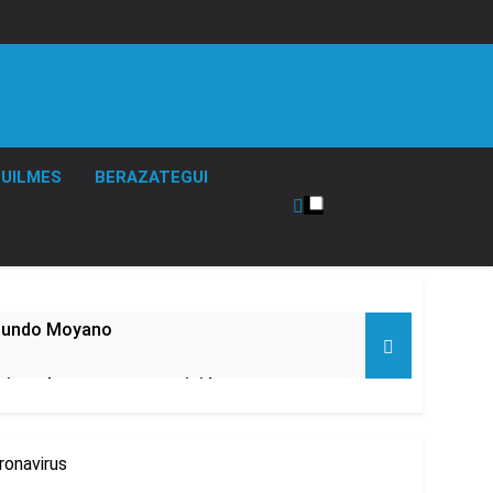
UILMES
BERAZATEGUI
acundo Moyano
girar el proyecto a comisión
d Privada
ronavirus