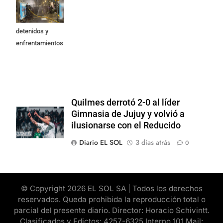
Propiedad
Privada: hubo
detenidos y
enfrentamientos
Quilmes derrotó 2-0 al líder
Gimnasia de Jujuy y volvió a
ilusionarse con el Reducido
Diario EL SOL
3 días atrás
0
© Copyright 2026 EL SOL SA | Todos los derechos
reservados. Queda prohibida la reproducción total o
parcial del presente diario. Director: Horacio Schivintt.
Clasificados y Edictos: 4257-6325 Interno 101 Mail: