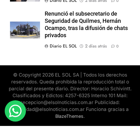
Diario EL SOL
2 días atrás
0
Renunció el subsecretario de
Seguridad de Quilmes, Hernán
Ocampo, tras la difusión de chats
privados
Diario EL SOL
2 días atrás
0
© Copyright 2026 EL SOL SA | Todos los derechos
reservados. Queda prohibida la reproducción total o
parcial del presente diario. Director: Horacio Schivintt.
Clasificados y Edictos: 4257-6325 Interno 101 Mail:
recepcion@elsolnoticias.com.ar Publicidad:
publicidad@elsolnoticias.com.ar Funciona gracias a
.
BlazeThemes