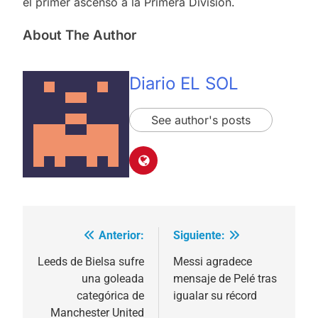
el primer ascenso a la Primera División.
About The Author
Diario EL SOL
See author's posts
Anterior:
Siguiente:
Navegación
de
Leeds de Bielsa sufre
Messi agradece
una goleada
mensaje de Pelé tras
entradas
categórica de
igualar su récord
Manchester United