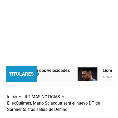
Economía en dos velocidades
Lionel Me
TITULARES
5 Horas Atrás
5 Horas Atrá
Inicio
ULTIMAS NOTICIAS
El exQuilmes, Mario Sciacqua será el nuevo DT de
Sarmiento, tras salida de Delfino