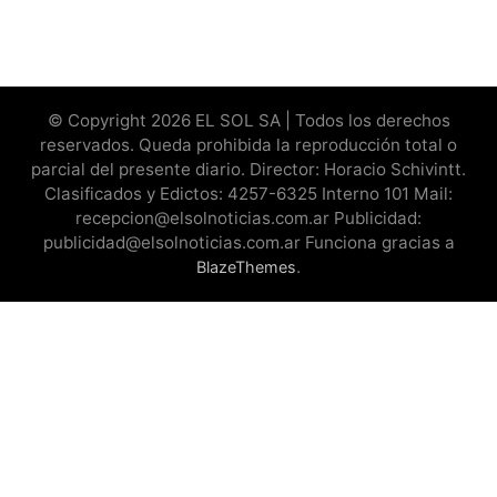
© Copyright 2026 EL SOL SA | Todos los derechos
reservados. Queda prohibida la reproducción total o
parcial del presente diario. Director: Horacio Schivintt.
Clasificados y Edictos: 4257-6325 Interno 101 Mail:
recepcion@elsolnoticias.com.ar Publicidad:
publicidad@elsolnoticias.com.ar Funciona gracias a
.
BlazeThemes