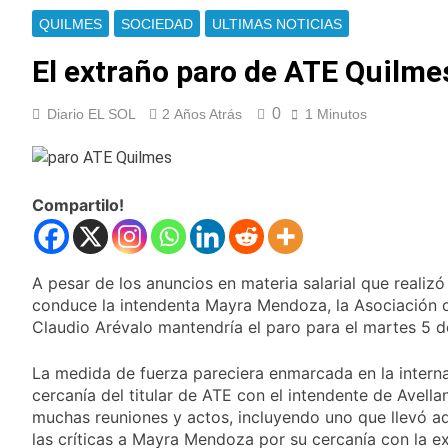
Ley de Propiedad
La Fiscalía rechazó el
QUILMES
SOCIEDAD
ULTIMAS NOTICIAS
Privada: hubo
pedido para
detenidos y
suspender el juicio
El extraño paro de ATE Quilme
1 Día Atrás
enfrentamientos
contra Pity Alvarez
67 barrios full LED en
Florencio Varela
0
Diario EL SOL
2 Años Atrás
1 Minutos
1 Día Atrás
El temporal se
despide del AMBA:
cuándo dejará de
1 Día Atrás
Compartilo!
llover y llega una ola
Kicillof marchó
de frío con mínimas
contra la Ley de
cercanas a 1°C
Propiedad Privada de
1 Día Atrás
Milei
A pesar de los anuncios en materia salarial que realiz
Renunció el
subsecretario de
conduce la intendenta Mayra Mendoza, la Asociación 
Seguridad de
Claudio Arévalo mantendría el paro para el martes 5 
1 Día Atrás
Quilmes, Hernán
Candela Arizaga
Ocampo, tras la
confirmó que tuvo un
La medida de fuerza pareciera enmarcada en la interna 
difusión de chats
«brote psicótico» por
cercanía del titular de ATE con el intendente de Avella
2 Días Atrás
privados
consumo con
La Libertad Avanza
muchas reuniones y actos, incluyendo uno que llevó ade
Facundo Moyano
consiguió la mayoría
las críticas a Mayra Mendoza por su cercanía con la ex