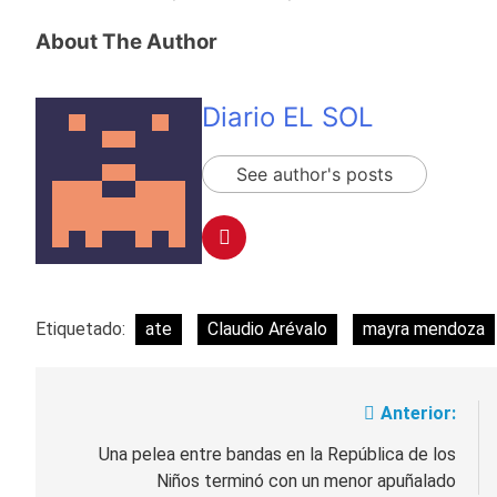
y rechazó el pedido
2 Días Atrás
del peronismo de
Masiva movilización
About The Author
girar el proyecto a
al Congreso contra el
comisión
proyecto oficial de
2 Días Atrás
Ley de Propiedad
La Diócesis de
Diario EL SOL
Privada
Quilmes celebra la
fiesta de San
2 Días Atrás
Cayetano
See author's posts
La Línea 148 pasó a
ser operada por La
Central de Vicente
2 Días Atrás
López
Etiquetado:
ate
Claudio Arévalo
mayra mendoza
Anterior:
Navegación
de
Una pelea entre bandas en la República de los
Niños terminó con un menor apuñalado