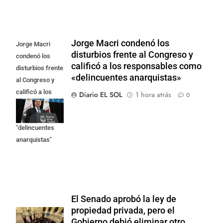
Jorge Macri condenó los
Jorge Macri
disturbios frente al Congreso y
condenó los
calificó a los responsables como
disturbios frente
«delincuentes anarquistas»
al Congreso y
calificó a los
Diario EL SOL
1 hora atrás
0
responsables
como
"delincuentes
anarquistas"
El Senado aprobó la ley de
propiedad privada, pero el
Gobierno debió eliminar otro