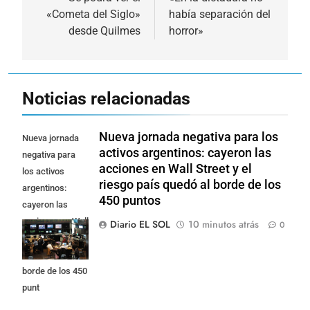
de
«Cometa del Siglo»
había separación del
entradas
desde Quilmes
horror»
Noticias relacionadas
Nueva jornada negativa para los
Nueva jornada
activos argentinos: cayeron las
negativa para
acciones en Wall Street y el
los activos
riesgo país quedó al borde de los
argentinos:
450 puntos
cayeron las
acciones en Wall
Diario EL SOL
10 minutos atrás
0
Street y el riesgo
país quedó al
borde de los 450
punt