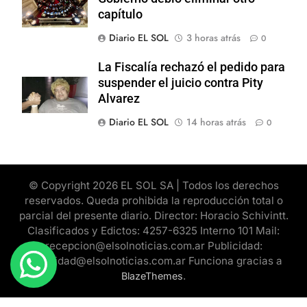
capítulo
Diario EL SOL
3 horas atrás
0
La Fiscalía rechazó el pedido para
suspender el juicio contra Pity
Alvarez
Diario EL SOL
14 horas atrás
0
© Copyright 2026 EL SOL SA | Todos los derechos
reservados. Queda prohibida la reproducción total o
parcial del presente diario. Director: Horacio Schivintt.
Clasificados y Edictos: 4257-6325 Interno 101 Mail:
recepcion@elsolnoticias.com.ar Publicidad:
publicidad@elsolnoticias.com.ar Funciona gracias a
.
BlazeThemes