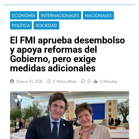
ECONOMÍA
INTERNACIONALES
NACIONALES
POLÍTICA
SOCIEDAD
El FMI aprueba desembolso
y apoya reformas del
Gobierno, pero exige
medidas adicionales
0
Diario EL SOL
2 Años Atrás
3 Minutos