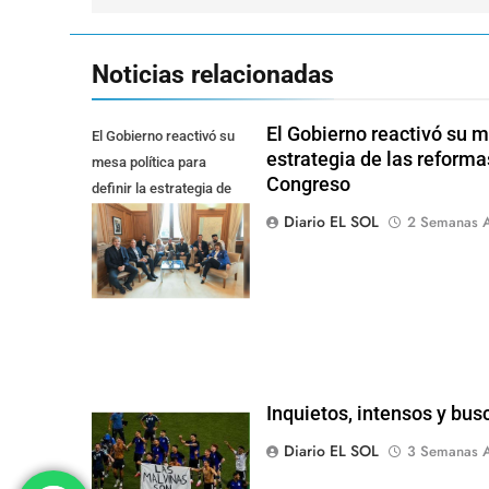
Noticias relacionadas
El Gobierno reactivó su me
El Gobierno reactivó su
estrategia de las reforma
mesa política para
Congreso
definir la estrategia de
las reformas pendientes
Diario EL SOL
2 Semanas A
en el Congreso
Inquietos, intensos y bu
Diario EL SOL
3 Semanas A