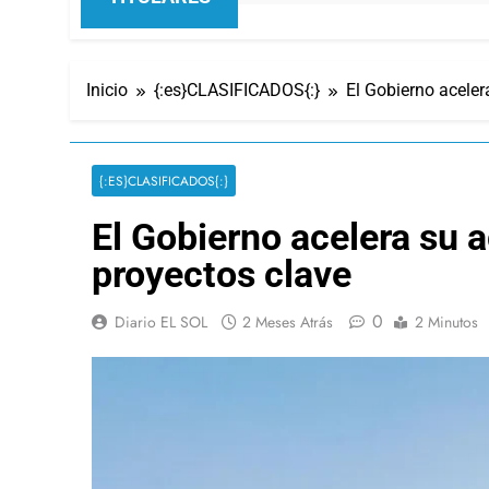
Inicio
{:es}CLASIFICADOS{:}
El Gobierno aceler
{:ES}CLASIFICADOS{:}
El Gobierno acelera su 
proyectos clave
0
Diario EL SOL
2 Meses Atrás
2 Minutos