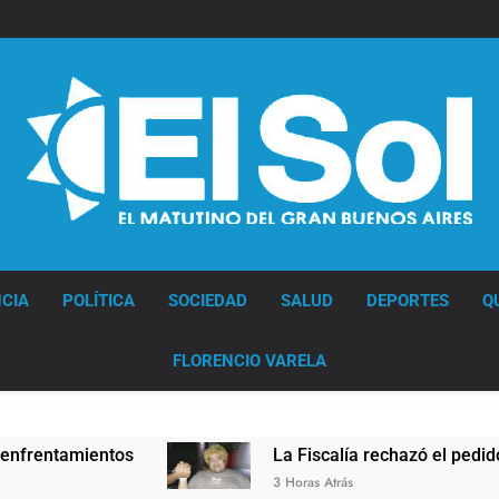
Diario EL SOL
CIA
POLÍTICA
SOCIEDAD
SALUD
DEPORTES
Q
FLORENCIO VARELA
os
La Fiscalía rechazó el pedido para suspender
3 Horas Atrás