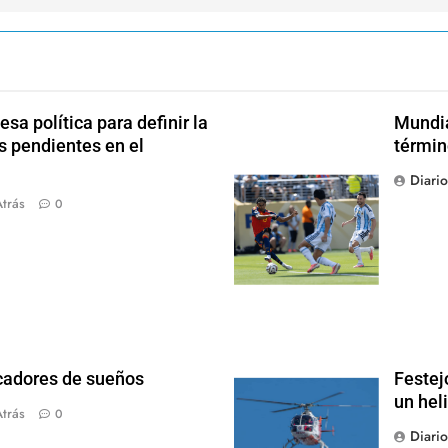
sa política para definir la
Mundia
s pendientes en el
términ
Diari
trás
0
scadores de sueños
Festej
un hel
trás
0
Diari