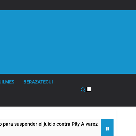
UILMES
BERAZATEGUI
 el juicio contra Pity Alvarez
67 barrios full
4 Horas Atrás