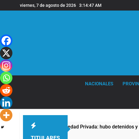
Saltar
viernes, 7 de agosto de 2026
3:14:48 AM
al
contenido
NACIONALES
PROVIN
a la Ley de Propiedad Privada: hubo detenidos y enfrentamient
TITULARES