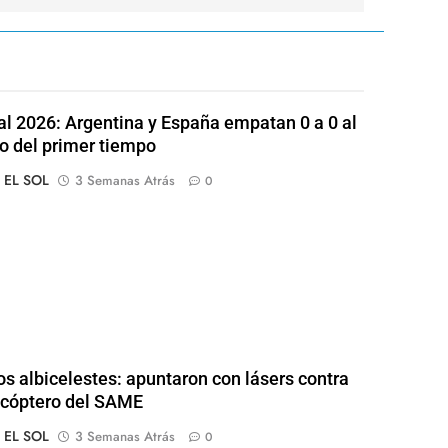
l 2026: Argentina y España empatan 0 a 0 al
o del primer tiempo
o EL SOL
3 Semanas Atrás
0
os albicelestes: apuntaron con lásers contra
icóptero del SAME
o EL SOL
3 Semanas Atrás
0