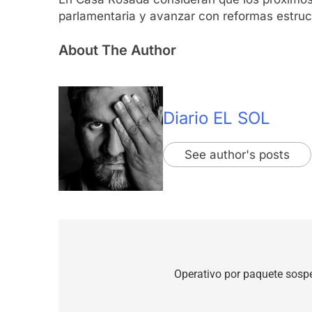
parlamentaria y avanzar con reformas estruc
About The Author
Diario EL SOL
See author's posts
Navegación
de
Operativo por paquete sospe
entradas