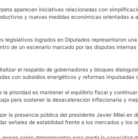
peta aparecen iniciativas relacionadas con simplificaci
oductivos y nuevas medidas económicas orientadas a atr
s legislativos logrados en Diputados representaron una 
ntro de un escenario marcado por las disputas internas
pitalizar el respaldo de gobernadores y bloques dialogu
adas con subsidios energéticos y reformas impulsadas d
 la prioridad es mantener el equilibrio fiscal y continua
baja para sostener la desaceleración inflacionaria y mej
zar la presencia pública del presidente Javier Milei en d
r señales de estabilidad frente a los mercados y los o
meses serán determinantes para medir la capacidad del