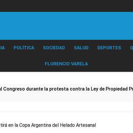
Diario EL SOL
IA
POLÍTICA
SOCIEDAD
SALUD
DEPORTES
Q
FLORENCIO VARELA
al Congreso durante la protesta contra la Ley de Propiedad P
ó el pedido para suspender el juicio contra Pity Alvarez
D en Florencio Varela
irá en la Copa Argentina del Helado Artesanal