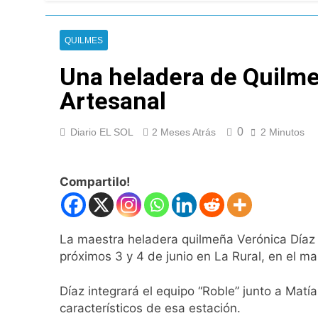
El temporal se des
6 Horas Atrás
QUILMES
Kicillof marchó co
7 Horas Atrás
Una heladera de Quilme
Renunció el subse
Artesanal
8 Horas Atrás
Candela Arizaga 
0
Diario EL SOL
2 Meses Atrás
2 Minutos
8 Horas Atrás
La Libertad Avanza
9 Horas Atrás
Compartilo!
Masiva movilizació
9 Horas Atrás
La Diócesis de Qui
La maestra heladera quilmeña Verónica Díaz p
10 Horas Atrás
próximos 3 y 4 de junio en La Rural, en el m
La Línea 148 pasó
10 Horas Atrás
Díaz integrará el equipo “Roble” junto a Mat
La Municipalidad d
característicos de esa estación.
10 Horas Atrás