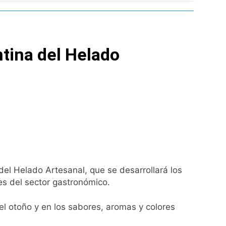
ío con mínimas cercanas a 1°C
tina del Helado
usión de chats privados
acundo Moyano
girar el proyecto a comisión
d Privada
el Helado Artesanal, que se desarrollará los
es del sector gastronómico.
el otoño y en los sabores, aromas y colores
as