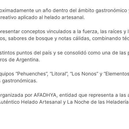
istente virtual para consultar infracciones en segundos
oximadamente un año dentro del ámbito gastronómico 
creativo aplicado al helado artesanal.
oria en la obra teatral «Los Abuelos No Mienten»
resentar conceptos vinculados a la fuerza, las raíces y 
: cortes, desvíos y operativo de seguridad por la protesta c
cos, sabores de bosque y notas cálidas, combinando téc
 y fuertes ráfagas de viento: más de 10 provincias bajo ale
tintos puntos del país y se consolidó como una de las p
ros de Argentina.
proyecto sobre propiedad privada con foco en los desalojos
equipos “Pehuenches”, “Litoral”, “Los Nonos” y “Elemento
orácico: una especialidad clave para el cuidado de la salud re
es gastronómicas.
 Quilmes por tormentas severas y fuertes ráfagas de viento
rganizada por AFADHYA, entidad que representa a las au
Auténtico Helado Artesanal y La Noche de las Heladería
mente al abogado libertario que propuso tirar napalm sobre 