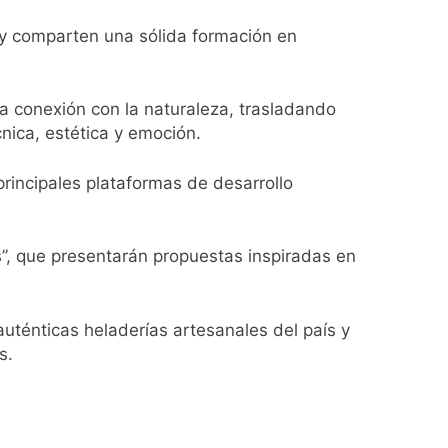
y comparten una sólida formación en
la conexión con la naturaleza, trasladando
ontra la reforma de la Ley de Tierras
nica, estética y emoción.
rta meteorológica
rincipales plataformas de desarrollo
s”, que presentarán propuestas inspiradas en
spiratoria en el Sanatorio Urquiza
ténticas heladerías artesanales del país y
s.
el Gran Buenos Aires