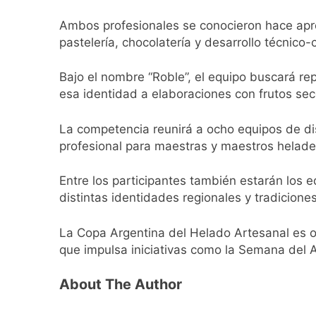
Transporte: un as
Ambos profesionales se conocieron hace apr
11 Horas Atrás
pastelería, chocolatería y desarrollo técnico-
Una gran convocat
12 Horas Atrás
Bajo el nombre “Roble”, el equipo buscará rep
Marcha al Congreso
esa identidad a elaboraciones con frutos se
15 Horas Atrás
Tormentas severas
La competencia reunirá a ocho equipos de dis
16 Horas Atrás
profesional para maestras y maestros helade
Senado debate el 
18 Horas Atrás
Entre los participantes también estarán los 
Día del Cirujano T
distintas identidades regionales y tradicion
18 Horas Atrás
Alerta naranja en
La Copa Argentina del Helado Artesanal es o
1 Día Atrás
que impulsa iniciativas como la Semana del 
Denunciaron penal
1 Día Atrás
About The Author