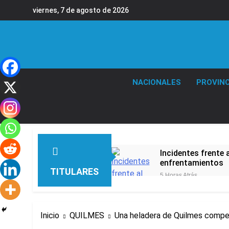
Saltar
viernes, 7 de agosto de 2026
al
contenido
NACIONALES
PROVINC
Incidentes frente 
enfrentamientos
TITULARES
5 Horas Atrás
La Fiscalía rechaz
5 Horas Atrás
67 barrios full LE
Inicio
QUILMES
Una heladera de Quilmes compet
6 Horas Atrás