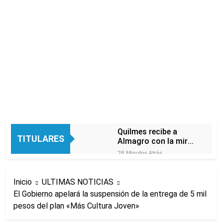
Quilmes recibe a
TITULARES
Almagro con la mira
puesta en el Reducido
28 Minutos Atrás
La crisis económica
también llega a los
Inicio
ULTIMAS NOTICIAS
templos: casi la
14 Horas Atrás
mitad de quienes
El Gobierno apelará la suspensión de la entrega de 5 mil
Economía en dos
buscan ayuda pide
pesos del plan «Más Cultura Joven»
velocidades
alimentos, dinero o
20 Horas Atrás
trabajo