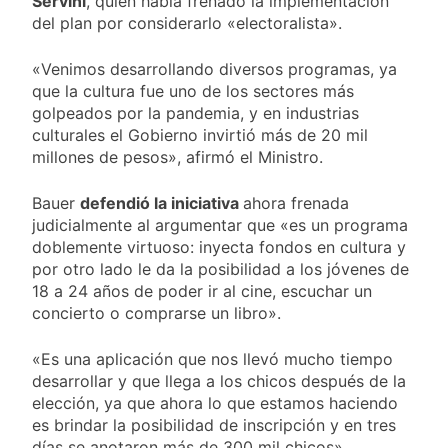
Servini
, quien había frenado la implementación
protesta contra la
del plan por considerarlo «electoralista».
3 Días Atrás
Ley de Propiedad
La Fiscalía rechazó el
Privada: hubo
pedido para
«Venimos desarrollando diversos programas, ya
detenidos y
suspender el juicio
3 Días Atrás
que la cultura fue uno de los sectores más
enfrentamientos
contra Pity Alvarez
67 barrios full LED en
golpeados por la pandemia, y en industrias
Florencio Varela
culturales el Gobierno invirtió más de 20 mil
3 Días Atrás
millones de pesos», afirmó el Ministro.
El temporal se
despide del AMBA:
Bauer
defendió la iniciativa
ahora frenada
cuándo dejará de
3 Días Atrás
judicialmente al argumentar que «es un programa
llover y llega una ola
doblemente virtuoso: inyecta fondos en cultura y
de frío con mínimas
por otro lado le da la posibilidad a los jóvenes de
cercanas a 1°C
18 a 24 años de poder ir al cine, escuchar un
concierto o comprarse un libro».
«Es una aplicación que nos llevó mucho tiempo
desarrollar y que llega a los chicos después de la
elección, ya que ahora lo que estamos haciendo
es brindar la posibilidad de inscripción y en tres
días se anotaron más de 300 mil chicos»,