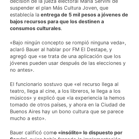
marcha frente al
decisión de la jueza electoral María Servini de
2 Días Atrás
Congreso contra la
suspender el plan Más Cultura Joven, que
Nueva jornada
Ley de Propiedad
establecía la
entrega de 5 mil pesos a jóvenes de
negativa para los
Privada
activos argentinos:
bajos recursos para que los destinen a
2 Días Atrás
cayeron las acciones
consumos culturales
.
Jorge Macri condenó
en Wall Street y el
los disturbios frente
riesgo país quedó al
al Congreso y
«Bajo ningún concepto se rompió ninguna veda»,
2 Días Atrás
borde de los 450
calificó a los
aclaró Bauer al hablar por FM El Destape, y
Día Internacional de
puntos
responsables como
la Cerveza: los tres
agregó que «se trata de una aplicación que los
«delincuentes
secretos para
jóvenes pueden usar después de las elecciones y
2 Días Atrás
anarquistas»
servirla
no antes».
El frío polar se
correctamente
instala en Buenos
Aires: mejora el
El funcionario sostuvo que «el recurso llega al
2 Días Atrás
tiempo y llegan las
teatro, llega al cine, a los libreros, le llega a los
Día de San Cayetano:
temperaturas más
por qué se celebra
músicos» y explicó que «la experiencia la hemos
bajas de la semana
cada 7 de agosto y
tomado de otros países, y ahora en la Ciudad de
2 Días Atrás
qué representa para
Buenos Aires hay un bono cultura que se parece
El Senado aprobó la
los argentinos
ley de propiedad
mucho a esto».
privada, pero el
2 Días Atrás
Gobierno debió
Incidentes frente al
Bauer calificó com
o «insólito» lo dispuesto por
eliminar otro capítulo
Congreso durante la