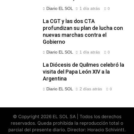
Diario EL SOL
1 día atrás
0
La CGT y las dos CTA
profundizan su plan de lucha con
nuevas marchas contra el
Gobierno
Diario EL SOL
1 día atrás
0
La Diócesis de Quilmes celebró la
visita del Papa León XIV a la
Argentina
Diario EL SOL
2 días atrás
0
© Copyright 2026 EL SOL SA | Todos los derechos
reservados. Queda prohibida la reproducción total o
parcial del presente diario. Director: Horacio Schivintt.