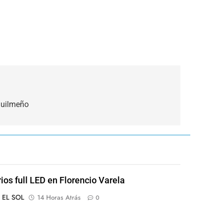
quilmeño
rios full LED en Florencio Varela
o EL SOL
14 Horas Atrás
0