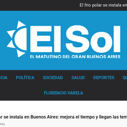
Día Internacional 
El frío polar se instala 
El Senado aprobó la ley 
Día Internacional 
El frío polar se instala 
El Senado aprobó la ley 
Diario EL SOL
CIA
POLÍTICA
SOCIEDAD
SALUD
DEPORTES
Q
FLORENCIO VARELA
instala en Buenos Aires: mejora el tiempo y llegan las tempera