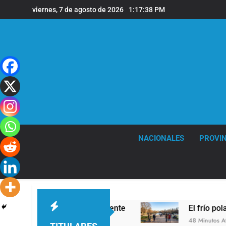
Saltar
viernes, 7 de agosto de 2026
1:17:39 PM
al
contenido
NACIONALES
PROVIN
 para servirla correctamente
El frío polar se 
48 Minutos Atrás