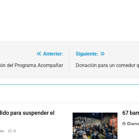
Anterior:
Siguiente:
tación del Programa Acompañar
Donación para un comedor 
dido para suspender el
67 bar
Diari
ás
0