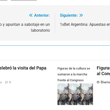
Anterior:
Siguiente:
o y apuntan a sabotaje en un
1xBet Argentina: Apuestas e
laboratorio
lebró la visita del Papa
Figura
Figuras de la cultura se
al Con
sumaron a la marcha
frente al Congreso
Diari
ás
0
contra la Ley de
Propiedad Privada