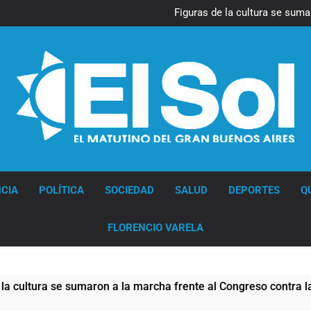
La Diócesis de Quilmes celebr
Figuras de la cultura se suma
Nueva jornada negativa para 
en Wall Street y el
Jorge Macri condenó los d
res
La Diócesis de Quilmes celebr
Figuras de la cultura se suma
Nueva jornada negativa para 
en Wall Street y el
Jorge Macri condenó los d
res
Diario EL SOL
CIA
POLÍTICA
SOCIEDAD
SALUD
DEPORTES
Q
FLORENCIO VARELA
se sumaron a la marcha frente al Congreso contra la Ley de Pr