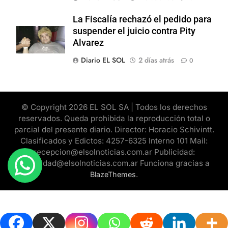
La Fiscalía rechazó el pedido para
suspender el juicio contra Pity
Alvarez
Diario EL SOL
2 días atrás
0
© Copyright 2026 EL SOL SA | Todos los derechos
reservados. Queda prohibida la reproducción total o
parcial del presente diario. Director: Horacio Schivintt.
Clasificados y Edictos: 4257-6325 Interno 101 Mail:
recepcion@elsolnoticias.com.ar Publicidad:
publicidad@elsolnoticias.com.ar Funciona gracias a
.
BlazeThemes