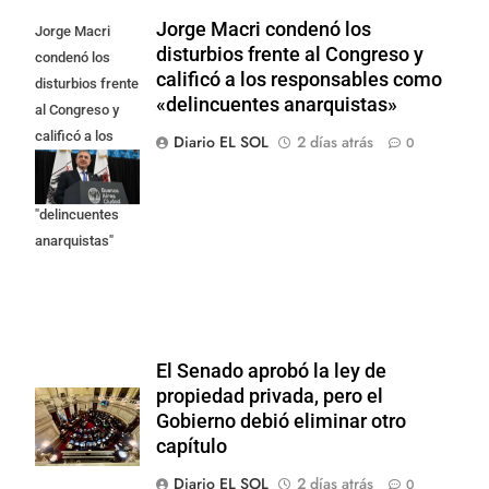
Jorge Macri condenó los
Jorge Macri
disturbios frente al Congreso y
condenó los
calificó a los responsables como
disturbios frente
«delincuentes anarquistas»
al Congreso y
calificó a los
Diario EL SOL
2 días atrás
0
responsables
como
"delincuentes
anarquistas"
El Senado aprobó la ley de
propiedad privada, pero el
Gobierno debió eliminar otro
capítulo
Diario EL SOL
2 días atrás
0