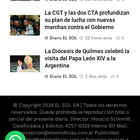
La CGT y las dos CTA profundizan
su plan de lucha con nuevas
marchas contra el Gobierno
Diario EL SOL
22 horas atrás
0
La Diócesis de Quilmes celebró la
visita del Papa León XIV a la
Argentina
Diario EL SOL
2 días atrás
0
© Copyright 2026 EL SOL SA | Todos los derechos
reservados. Queda prohibida la reproducción total o
parcial del presente diario. Director: Horacio Schivintt.
Clasificados y Edictos: 4257-6325 Interno 101 Mail:
recepcion@elsolnoticias.com.ar Publicidad:
publicidad@elsolnoticias.com.ar Funciona gracias a