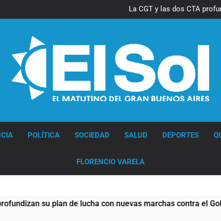
Thiago Medina 
La CGT y las dos CTA profu
Thiago Medina 
La CGT y las dos CTA profu
Diario EL SOL
CIA
POLÍTICA
SOCIEDAD
SALUD
DEPORTES
Q
FLORENCIO VARELA
n su plan de lucha con nuevas marchas contra el Gobierno