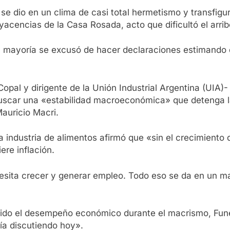
s se dio en un clima de casi total hermetismo y transfig
encias de la Casa Rosada, acto que dificultó el arribo
la mayoría se excusó de hacer declaraciones estimando
opal y dirigente de la Unión Industrial Argentina (UIA)- 
scar una «estabilidad macroeconómica» que detenga la 
auricio Macri.
a industria de alimentos afirmó que «sin el crecimiento 
re inflación.
cesita crecer y generar empleo. Todo eso se da en un 
sido el desempeño económico durante el macrismo, Fune
ría discutiendo hoy».