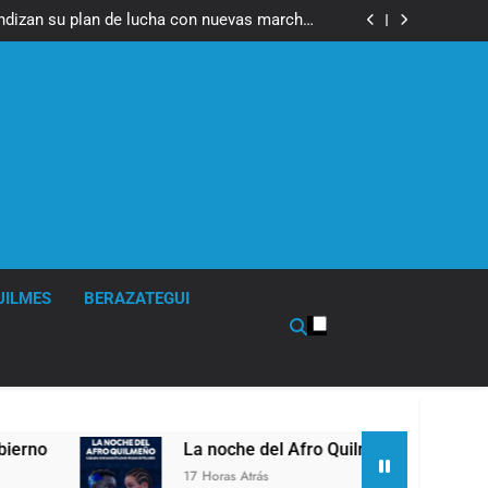
fue imputado formalmente por abuso sexual
ndizan su plan de lucha con nuevas marchas
contra el Gobierno
fue imputado formalmente por abuso sexual
ndizan su plan de lucha con nuevas marchas
contra el Gobierno
UILMES
BERAZATEGUI
La noche del Afro Quilmeño: boxeo de primer niv
17 Horas Atrás