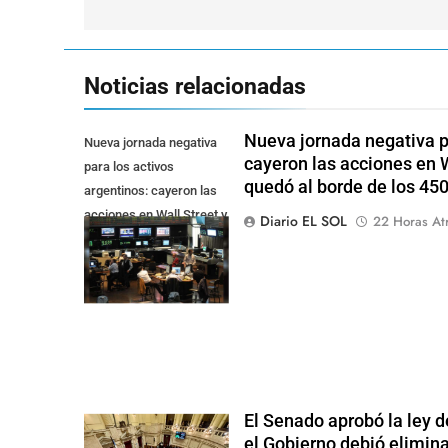
entradas
Noticias relacionadas
Nueva jornada negativa pa
Nueva jornada negativa
cayeron las acciones en Wa
para los activos
quedó al borde de los 45
argentinos: cayeron las
acciones en Wall Street y
Diario EL SOL
22 Horas At
el riesgo país quedó al
borde de los 450 punt
El Senado aprobó la ley d
el Gobierno debió elimina