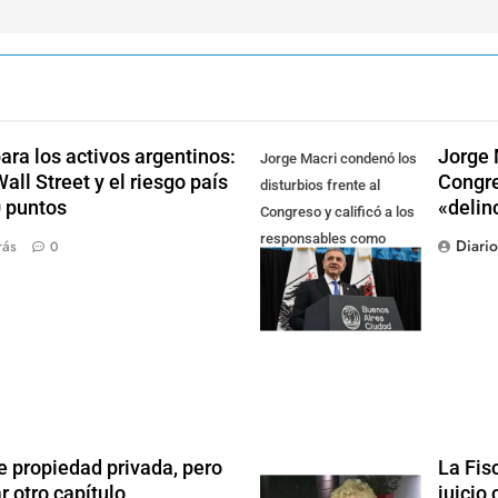
ra los activos argentinos:
Jorge 
Jorge Macri condenó los
ll Street y el riesgo país
Congre
disturbios frente al
0 puntos
«delin
Congreso y calificó a los
responsables como
Diari
rás
0
"delincuentes
anarquistas"
e propiedad privada, pero
La Fis
r otro capítulo
juicio 