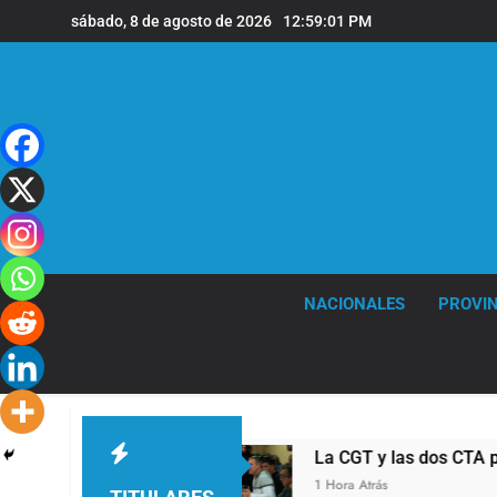
Saltar
sábado, 8 de agosto de 2026
12:59:02 PM
al
contenido
NACIONALES
PROVIN
buso sexual
La CGT y las dos CTA profundiza
1 Hora Atrás