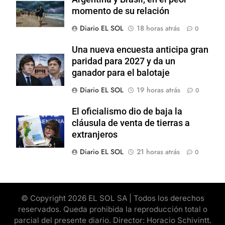
momento de su relación
Diario EL SOL
18 horas atrás
0
Una nueva encuesta anticipa gran
paridad para 2027 y da un
ganador para el balotaje
Diario EL SOL
19 horas atrás
0
El oficialismo dio de baja la
cláusula de venta de tierras a
extranjeros
Diario EL SOL
21 horas atrás
0
© Copyright 2026 EL SOL SA | Todos los derechos
reservados. Queda prohibida la reproducción total o
parcial del presente diario. Director: Horacio Schivintt.