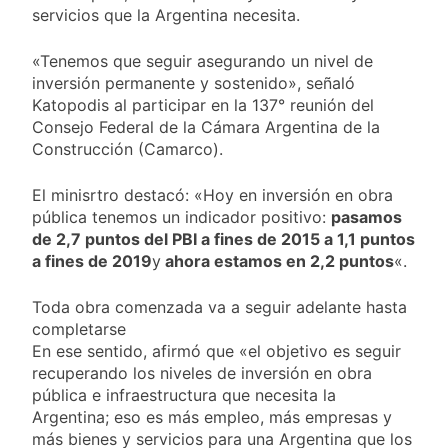
activos argentinos:
2 Días Atrás
servicios que la Argentina necesita.
cayeron las acciones
Jorge Macri condenó
en Wall Street y el
los disturbios frente
riesgo país quedó al
«Tenemos que seguir asegurando un nivel de
al Congreso y
2 Días Atrás
borde de los 450
inversión permanente y sostenido», señaló
calificó a los
Día Internacional de
puntos
Katopodis al participar en la 137° reunión del
responsables como
la Cerveza: los tres
«delincuentes
Consejo Federal de la Cámara Argentina de la
secretos para
2 Días Atrás
anarquistas»
Construcción (Camarco).
servirla
El frío polar se
correctamente
instala en Buenos
El minisrtro destacó: «Hoy en inversión en obra
Aires: mejora el
2 Días Atrás
pública tenemos un indicador positivo:
pasamos
tiempo y llegan las
Día de San Cayetano:
temperaturas más
de 2,7 puntos del PBI a fines de 2015 a 1,1 puntos
por qué se celebra
bajas de la semana
a fines de 2019
y
ahora estamos en 2,2 puntos
«.
cada 7 de agosto y
2 Días Atrás
qué representa para
El Senado aprobó la
los argentinos
Toda obra comenzada va a seguir adelante hasta
ley de propiedad
completarse
privada, pero el
2 Días Atrás
Gobierno debió
En ese sentido, afirmó que «el objetivo es seguir
Incidentes frente al
eliminar otro capítulo
recuperando los niveles de inversión en obra
Congreso durante la
pública e infraestructura que necesita la
protesta contra la
2 Días Atrás
Ley de Propiedad
Argentina; eso es más empleo, más empresas y
La Fiscalía rechazó el
Privada: hubo
más bienes y servicios para una Argentina que los
pedido para