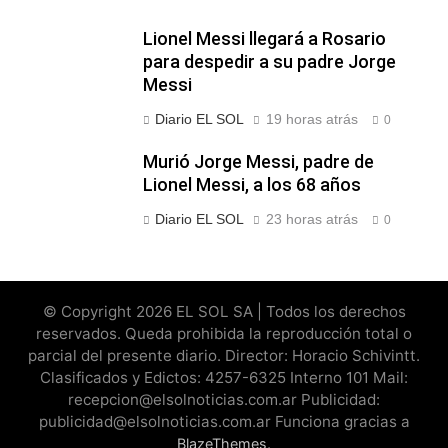
Lionel Messi llegará a Rosario
para despedir a su padre Jorge
Messi
Diario EL SOL
19 horas atrás
0
Murió Jorge Messi, padre de
Lionel Messi, a los 68 años
Diario EL SOL
23 horas atrás
0
© Copyright 2026 EL SOL SA | Todos los derechos
reservados. Queda prohibida la reproducción total o
parcial del presente diario. Director: Horacio Schivintt.
Clasificados y Edictos: 4257-6325 Interno 101 Mail:
recepcion@elsolnoticias.com.ar Publicidad:
publicidad@elsolnoticias.com.ar Funciona gracias a
.
BlazeThemes