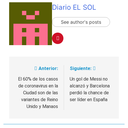
Diario EL SOL
See author's posts
Anterior:
Siguiente:
Navegación
de
El 60% de los casos
Un gol de Messi no
de coronavirus en la
alcanzó y Barcelona
entradas
Ciudad son de las
perdió la chance de
variantes de Reino
ser líder en España
Unido y Manaos