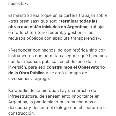
detenidos y
necesita».
suspender el juicio
2 Días Atrás
enfrentamientos
contra Pity Alvarez
67 barrios full LED en
El ministro señaló que en la cartera trabajan sobre
Florencio Varela
«tres premisas» que son: «
terminar todas las
3 Días Atrás
obras que están iniciadas en Argentina
; trabajar
El temporal se
en todo el territorio federal; y gestionar los
despide del AMBA:
recursos públicos con absoluta transparencia».
cuándo dejará de
3 Días Atrás
llover y llega una ola
Kicillof marchó
de frío con mínimas
«Responder con hechos, no con retórica sino con
contra la Ley de
cercanas a 1°C
Propiedad Privada de
instrumentos que permitan asegurar qué hacemos
3 Días Atrás
Milei
con los recursos públicos en el destino de la
inversión, para eso
construimos el Observatorio
de la Obra Pública
y se creó el mapa de
inversiones», agregó.
Katopodis describió que «hay una brecha de
infraestructura, de saneamiento importante en
Argentina, la pandemia lo puso mucho más al
desnudo» y destacó el diálogo con el sector de la
construcción.