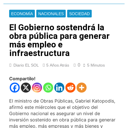
Jorge Messi
Murió Jorge Messi,
padre de Lionel
ECONOMÍA
NACIONALES
SOCIEDAD
Messi, a los 68 años
23 Horas Atrás
Thiago Medina fue
El Gobierno sostendrá la
imputado
obra pública para generar
formalmente por
1 Día Atrás
abuso sexual
La CGT y las dos
más empleo e
CTA profundizan su
infraestructura
plan de lucha con
1 Día Atrás
nuevas marchas
La noche del Afro
contra el Gobierno
0
Diario EL SOL
5 Años Atrás
5 Minutos
Quilmeño: boxeo de
primer nivel en la sede
2 Días Atrás
de Quilmes
Compartilo!
La Diócesis de
Quilmes celebró la
visita del Papa León
2 Días Atrás
XIV a la Argentina
Figuras de la cultura
El ministro de Obras Públicas, Gabriel Katopodis,
se sumaron a la
afirmó este miércoles que el objetivo del
marcha frente al
2 Días Atrás
Gobierno nacional es asegurar un nivel de
Congreso contra la
Nueva jornada
inversión sostenido en obra pública para generar
Ley de Propiedad
negativa para los
Privada
más empleo, más empresas y más bienes y