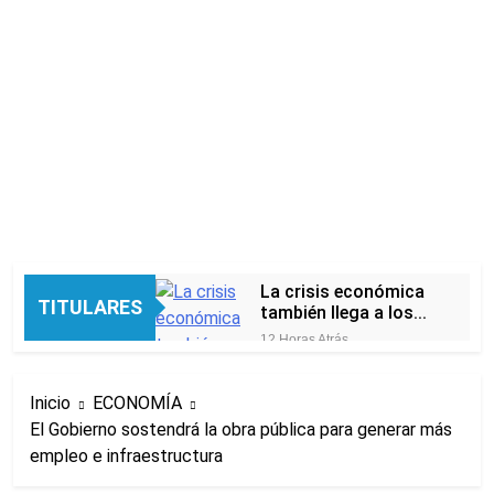
La crisis económica
TITULARES
también llega a los
templos: casi la
12 Horas Atrás
mitad de quienes
Economía en dos
buscan ayuda pide
velocidades
alimentos, dinero o
Inicio
ECONOMÍA
18 Horas Atrás
trabajo
El Gobierno sostendrá la obra pública para generar más
Lionel Messi llegará a
empleo e infraestructura
Rosario para
despedir a su padre
19 Horas Atrás