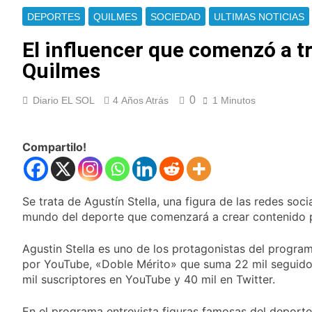
extranjeros
Detuvieron en
DEPORTES
QUILMES
SOCIEDAD
ULTIMAS NOTICIAS
Quilmes a un hombre
que amenazó a Milei
El influencer que comenzó a t
19 Horas Atrás
a través de TikTok
Veteranos de Guerra
Quilmes
capacitan a agentes
municipales de
19 Horas Atrás
Quilmes en la causa
0
Diario EL SOL
4 Años Atrás
1 Minutos
Orgullo para Quilmes:
Malvinas
reconocieron a Apres
Salud por sus 50
20 Horas Atrás
años de trayectoria
Compartilo!
Siguen avanzando
las intervenciones
hídricas en
20 Horas Atrás
Berazategui y
Se notificaron 21
Se trata de Agustín Stella, una figura de las redes soci
Quilmes
nuevos casos de la
mundo del deporte que comenzará a crear contenido p
fiebre chikungunya en
20 Horas Atrás
el país
Las vacaciones de
Agustin Stella es uno de los protagonistas del progra
invierno se
por YouTube, «Doble Mérito» que suma 22 mil seguido
disfrutaron en
22 Horas Atrás
mil suscriptores en YouTube y 40 mil en Twitter.
familia
Berazategui será
sede del Festival de
En el programa entrevista figuras famosas del deporte,