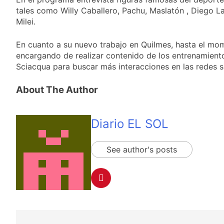
Cine de la India 2026
23 Horas Atrás
tales como Willy Caballero, Pachu, Maslatón , Diego La
con entrada libre y
Vozinha fue
Milei.
gratuita
presentado como
nuevo refuerzo de
24 Horas Atrás
En cuanto a su nuevo trabajo en Quilmes, hasta el mom
Colo Colo y promete
Los bonos y ADR
dar pelea por el arco
encargando de realizar contenido de los entrenamient
argentinos cerraron
Sciacqua para buscar más interacciones en las redes so
en baja y el riesgo
1 Día Atrás
país volvió a subir
Argentina respondió
About The Author
a Brasil tras la rebaja
diplomática y
1 Día Atrás
atribuyó la medida a
diferencias
Diario EL SOL
ideológicas
See author's posts