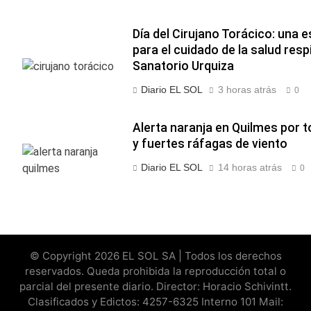
Día del Cirujano Torácico: una e
para el cuidado de la salud respi
Sanatorio Urquiza
Diario EL SOL
3 horas atrás
0
Alerta naranja en Quilmes por 
y fuertes ráfagas de viento
Diario EL SOL
14 horas atrás
0
© Copyright 2026 EL SOL SA | Todos los derechos
reservados. Queda prohibida la reproducción total o
parcial del presente diario. Director: Horacio Schivintt.
Clasificados y Edictos: 4257-6325 Interno 101 Mail: