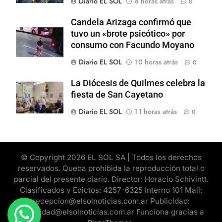
Diario EL SOL
8 horas atrás
0
Candela Arizaga confirmó que
tuvo un «brote psicótico» por
consumo con Facundo Moyano
Diario EL SOL
10 horas atrás
0
La Diócesis de Quilmes celebra la
fiesta de San Cayetano
Diario EL SOL
11 horas atrás
0
© Copyright 2026 EL SOL SA | Todos los derechos
reservados. Queda prohibida la reproducción total o
parcial del presente diario. Director: Horacio Schivintt.
Clasificados y Edictos: 4257-6325 Interno 101 Mail:
recepcion@elsolnoticias.com.ar Publicidad:
publicidad@elsolnoticias.com.ar Funciona gracias a