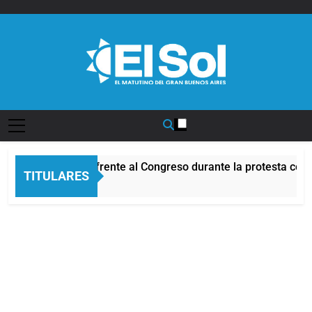
Saltar
al
contenido
Diario EL SOL
Incidentes frente al Congreso durante la protesta cont
TITULARES
7 Horas Atrás