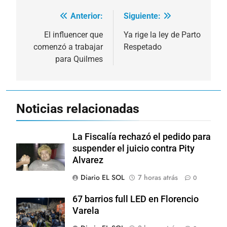
Anterior:
Siguiente:
Navegación
de
El influencer que
Ya rige la ley de Parto
comenzó a trabajar
Respetado
entradas
para Quilmes
Noticias relacionadas
La Fiscalía rechazó el pedido para
suspender el juicio contra Pity
Alvarez
Diario EL SOL
7 horas atrás
0
67 barrios full LED en Florencio
Varela